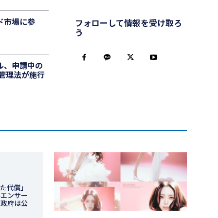
ド市場に参
フォローして情報を受け取ろ
う
ル、申請中の
管理法が施行
した代償」
ルエンサー
リ政府は公