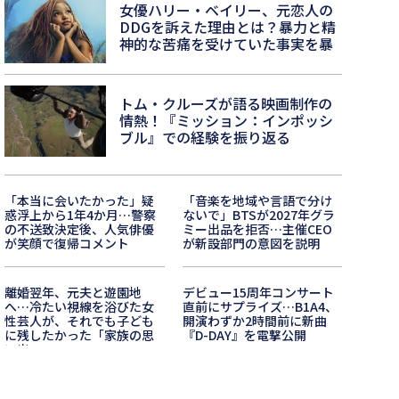
女優ハリー・ベイリー、元恋人の
DDGを訴えた理由とは？暴力と精
神的な苦痛を受けていた事実を暴
露！
トム・クルーズが語る映画制作の
情熱！『ミッション：インポッシ
ブル』での経験を振り返る
「本当に会いたかった」疑
「音楽を地域や言語で分け
惑浮上から1年4か月…警察
ないで」BTSが2027年グラ
の不送致決定後、人気俳優
ミー出品を拒否…主催CEO
が笑顔で復帰コメント
が新設部門の意図を説明
離婚翌年、元夫と遊園地
デビュー15周年コンサート
へ…冷たい視線を浴びた女
直前にサプライズ…B1A4、
性芸人が、それでも子ども
開演わずか2時間前に新曲
に残したかった「家族の思
『D-DAY』を電撃公開
い出」