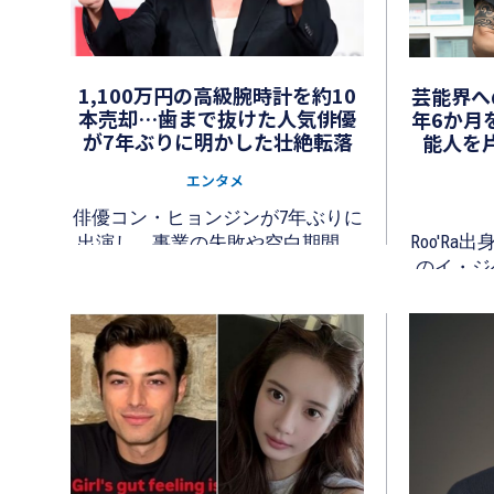
1,100万円の高級腕時計を約10
芸能界へ
本売却…歯まで抜けた人気俳優
年6か月
が7年ぶりに明かした壮絶転落
能人を片
エンタメ
俳優コン・ヒョンジンが7年ぶりに
Roo'R
出演し、事業の失敗や空白期間の
のイ・ジ
心境を率直に語った。
を行い