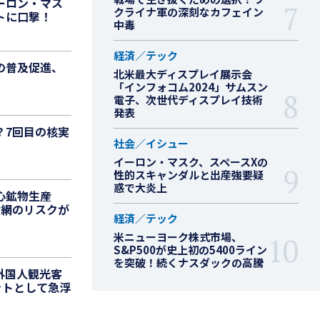
ーロン・マス
クライナ軍の深刻なカフェイン
トに口撃！
中毒
経済／テック
の普及促進、
北米最大ディスプレイ展示会
「インフォコム2024」サムスン
電子、次世代ディスプレイ技術
発表
？7回目の核実
社会／イシュー
イーロン・マスク、スペースXの
性的スキャンダルと出産強要疑
惑で大炎上
心鉱物生産
給網のリスクが
経済／テック
米ニューヨーク株式市場、
S&P500が史上初の5400ライン
を突破！続くナスダックの高騰
外国人観光客
ットとして急浮