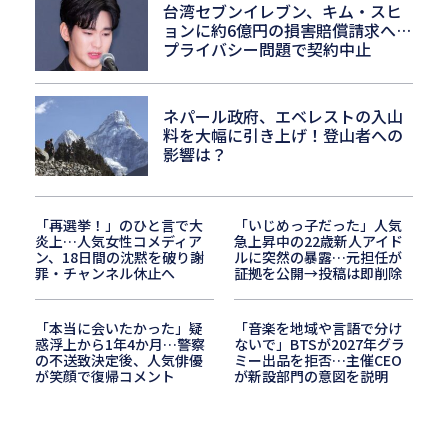
台湾セブンイレブン、キム・スヒ
ョンに約6億円の損害賠償請求へ…
プライバシー問題で契約中止
ネパール政府、エベレストの入山
料を大幅に引き上げ！登山者への
影響は？
「再選挙！」のひと言で大
「いじめっ子だった」人気
炎上…人気女性コメディア
急上昇中の22歳新人アイド
ン、18日間の沈黙を破り謝
ルに突然の暴露…元担任が
罪・チャンネル休止へ
証拠を公開→投稿は即削除
「本当に会いたかった」疑
「音楽を地域や言語で分け
惑浮上から1年4か月…警察
ないで」BTSが2027年グラ
の不送致決定後、人気俳優
ミー出品を拒否…主催CEO
が笑顔で復帰コメント
が新設部門の意図を説明