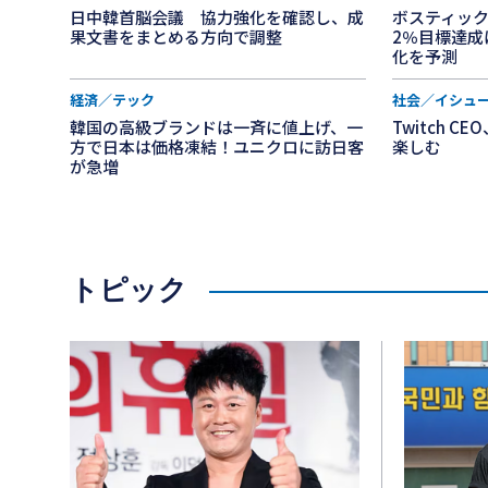
した。 米最高裁判所は10月にエヌビディアの訴訟を審理する予定だ。 この
日中韓首脳会議 協力強化を確認し、成
ボスティッ
果文書をまとめる方向で調整
2％目標達成
前に2022年、エヌビディアは仮想資産の採掘がゲ
化を予測
適切に開示しなかったという疑惑で、米証券取引委員
経済／テック
社会／イシュ
ル（約8億7千万円）を支払うことに合意した。当時
韓国の高級ブランドは一斉に値上げ、一
Twitch 
が提起した疑惑を認めも否定もせず、550万ドルを
方で日本は価格凍結！ユニクロに訪日客
楽しむ
方、米国株式市場のS&P500テクノロジー企業に
が急増
ファンド（ETF）「テクノロジー・セクターSPD
ド」（銘柄コードXLK）は、定期的な資産再配分
ヌビディアへの投資比率をこれまでの6％から21
した。これは、エヌビディアの株式を現在よりも10
トピック
以上追加で購入することを意味する。