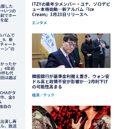
ITZYの最年少メンバー・ユナ、ソロデビ
風靡した
ュー本格始動…新アルバム『Ice
→いつの
Cream』3月23日リリースへ
駅前でホー
きを配
エンタメ
”
ルバムで
s_9、新
曲チャート
イーン”の
なかったか
」4年前
W杯も代
韓国銀行が基準金利据え置き、ウォン安
今回は選ば
ドル高と政情不安が影響か…2月利下げ
の可能性高まる
RACHAがタ
経済／テック
作、全8
&
る独自の
に出演し再
プル、放送