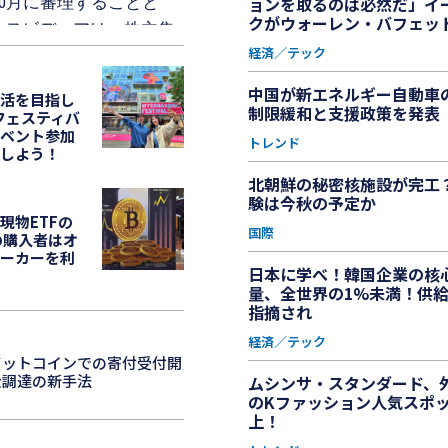
ョンを取るのは必然だ」イ
0月に審理することと
クがウォーレン・バフェッ
エヌビディアは、株主集
経済／テック
ン・フアンとエヌビディ
中国が新エネルギー自動車
活を目指し
がエヌビディアの上訴を
制限緩和と支援政策を発表
洞フェスティバ
ベント参加
トレンド
しよう！
イオル・フォンダーAB
北朝鮮の秘密核施設が完工
請求する。 投資管
験は今秋の予定か
2017年と2018年にエ
現物ETFの
国際
の購入者はオ
から得たものだと偽って
ーカーを利
日本に学べ！韓国企業の核
アと同社の高位関係者ら
量、全世界の1%未満！供
指摘され
ランシスコに位置する第9
経済／テック
ビットコインでの寄付受付開
ある故意の発言をしたと
金調達の新手法
ムシンサ・スタンダード、
のKファッション人気スポ
上！
最高裁判所に上訴を提出