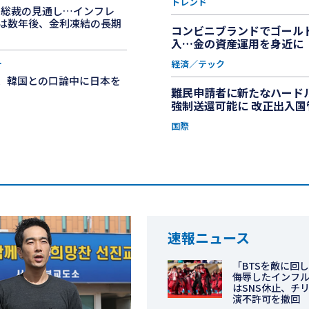
トレンド
ク総裁の見通し…インフレ
は数年後、金利凍結の長期
ーム業界に及ぼす影響を
コンビニブランドでゴール
入…金の資産運用を身近に
会（SEC）に550万ド
ー
経済／テック
、エヌビディアはSEC
CEO、韓国との口論中に日本を
支払うとしていた。 一
難民申請者に新たなハード
投資する代表的な上場指数
強制送還可能に 改正出入国
Rセレクトセクターファン
国際
（リバラス）により、エ
％に引き上げることを決定
億ドル（約1580億円）
速報ニュース
「BTSを敵に回
侮辱したインフ
はSNS休止、チ
演不許可を撤回