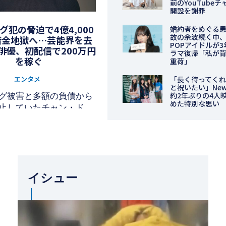
前のYouTube
開設を謝罪
グ犯の脅迫で4億4,000
婚約者をめぐる
故の余波続く中、
借金地獄へ…芸能界を去
POPアイドルが
俳優、初配信で200万円
ラマ復帰「私が
を稼ぐ
重荷」
エンタメ
「長く待ってく
と祝いたい」New
約2年ぶりの4人
グ被害と多額の負債から
めた特別な思い
止していたチャン・ドン
ライバーとして再始動し
た。
イシュー