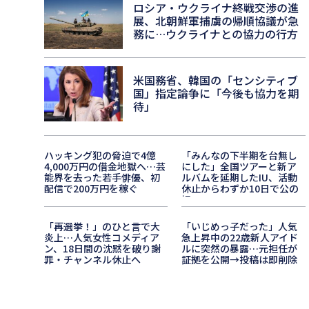
ロシア・ウクライナ終戦交渉の進
展、北朝鮮軍捕虜の帰順協議が急
務に…ウクライナとの協力の行方
米国務省、韓国の「センシティブ
国」指定論争に「今後も協力を期
待」
ハッキング犯の脅迫で4億
「みんなの下半期を台無し
4,000万円の借金地獄へ…芸
にした」全国ツアーと新ア
能界を去った若手俳優、初
ルバムを延期したIU、活動
配信で200万円を稼ぐ
休止からわずか10日で公の
場へ
「再選挙！」のひと言で大
「いじめっ子だった」人気
炎上…人気女性コメディア
急上昇中の22歳新人アイド
ン、18日間の沈黙を破り謝
ルに突然の暴露…元担任が
罪・チャンネル休止へ
証拠を公開→投稿は即削除