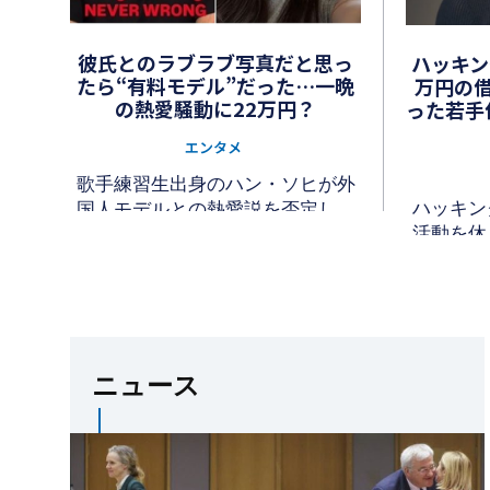
彼氏とのラブラブ写真だと思っ
ハッキン
たら“有料モデル”だった…一晩
万円の
の熱愛騒動に22万円？
った若手
エンタメ
歌手練習生出身のハン・ソヒが外
ハッキン
国人モデルとの熱愛説を否定し、
活動を休
批判を受けた。SNSで「私は恋人は
ジュが、
いない」と投稿。
ニュース