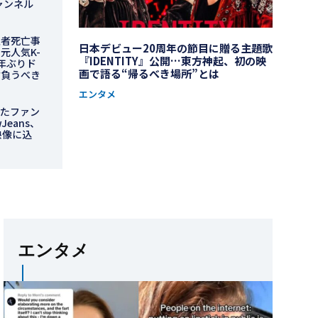
チャンネル
患者死亡事
日本デビュー20周年の節目に贈る主題歌
元人気K-
『IDENTITY』公開…東方神起、初の映
3年ぶりド
画で語る“帰るべき場所”とは
背負うべき
エンタメ
れたファン
Jeans、
映像に込
エンタメ