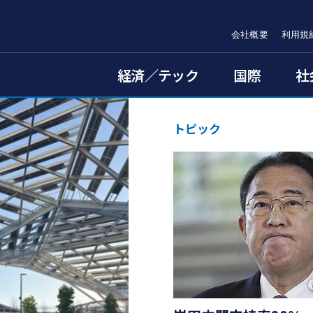
会社概要
利用規
経済／テック
国際
社
トピック