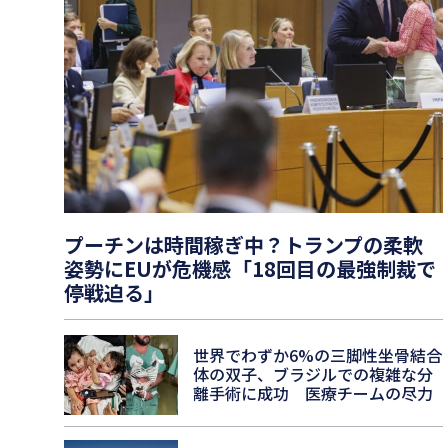
プーチンは時間稼ぎ中？トランプの柔軟
姿勢にEUが危機感「18回目の最強制裁で
停戦迫る」
世界でわずか6%の三脚性坐骨結合
体の双子、ブラジルでの複雑な分
離手術に成功 医療チームの尽力
に注目