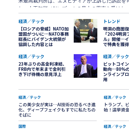
米最高裁判所は、エヌビディアが上訴した訴訟を1
し、人工知能（AI）ブームの最大の恩恵を受けた
団訴訟に上訴している。 現地時間の17日、CNBCなどの米現地メディアは、
経済／テック
トレンド
エヌビディアの最高経営責任者（CEO）ジェンス
【ロシアの脅威】NATO加
明洞の商圏復
アに対する株主の集団訴訟について、最高裁判所
盟国がついに…NATO事務
「2024明
総長にバイデン大統領が
ル」開催…イ
受け入れたことを一斉に報道した。 この訴訟は、スウェーデン・ストック
協調した内容とは
で特典を獲得
ホルムに本社を置く投資管理会社E.オーマン・ジェ
が主導したもので、エヌビディアに金銭的な損害賠償を
経済／テック
経済／テック
理会社のE.オーマン・ジェイオル・フォンダーABは、
23年ぶりの高金利凍結、
ビットコイン
FRB内で年末まで金利引
動向…80%
ヌビディアが売上の相当な部分を仮想資産の購入
き下げ待機の意見浮上
ンラインブロ
公表し、証券取引法を違反したとしてエヌビディ
用
を告訴した。 米連邦地方裁判所の裁判官ヘイウッド・ギリアム・ジュニア
は、2021年この訴訟を却下した。しかし、サンフ
経済／テック
経済／テック
巡回控訴裁判所は訴訟を認める判決を下した。 控訴裁判所は、ジェンス
この美少女が実は…AI技術の恐るべき進
トランプ、
ン・フアンCEOが偽りまたは誤解を招く可能性の
化、ディープフェイクもすでに私たちの
始！選挙資
そばに
して訴訟を認めた。 しかし、エヌビディアはすぐに「控訴裁判所の判決が
投機的な訴訟の乱用を招くだろう」として、連邦
国際
経済／テック