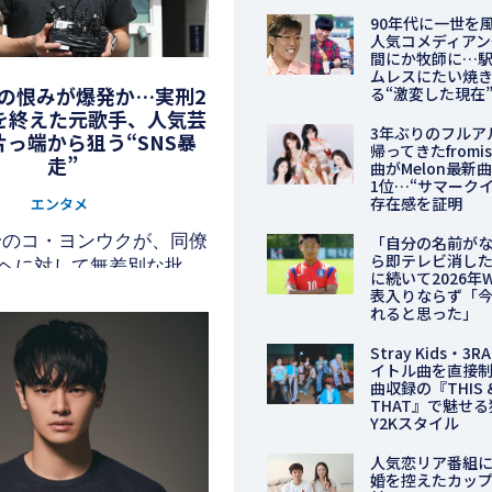
90年代に一世を
人気コメディアン
間にか牧師に…
ムレスにたい焼
の恨みが爆発か…実刑2
る“激変した現在
を終えた元歌手、人気芸
3年ぶりのフルア
っ端から狙う“SNS暴
帰ってきたfromi
走”
曲がMelon最新
1位…“サマーク
存在感を証明
エンタメ
a出身のコ・ヨンウクが、同僚
「自分の名前が
ら即テレビ消した
ヘに対して無差別な批判
に続いて2026年
、物議を醸している。
表入りならず「
れると思った」
Stray Kids・3
イトル曲を直接制
曲収録の『THIS 
THAT』で魅せ
Y2Kスタイル
人気恋リア番組
婚を控えたカッ