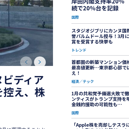
岸田内閣支持率20％ 
続で20％台を記録
国際
スタジオジブリにカンヌ国
誉パルムドール授与！3月
賞を受賞する快挙も
トレンド
首都圏の新築マンション価
最高値更新…東京都心部で
え！
ヌビディア
経済／テック
を控え、株
1月の共和党予備選大敗で
ンティスがトランプ支持を
金銭的援助の可能性も…
国際
「Apple株を売却しテスラ