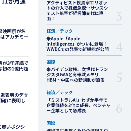
11か月連
アクティビスト投資家エリオッ
トの介入で株価急騰…サウスウ
ェスト航空が経営陣交代に直
面！
際映画祭が名
経済／テック
にはアカデミー
米Apple「Apple
Intelligence」がついに登場！
WWDCでの発表で新機能が公開
国際
格が3年連続で
は初の1億円超
米バイデン政権、次世代トラン
ジスタGAAと高帯域メモリ
HBM…中国への新規制が迫る
経済／テック
撤退表明のデサ
明確に表明し
「ミストラルAI」わずか半年で
企業価値を3倍に成長、ベンチャ
ー企業として急成長
国際
に買いポジシ
戦場で生き抜くための選択？ウ