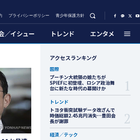
約
プライバシーポリシー
青少年保護方針
会／イシュー
トレンド
エンタメ
アクセスランキング
国際
プーチン大統領の娘たちが
SPIEFに初登壇、ロシア政治舞
台に新たな時代の幕開けか
トレンド
トヨタ衝突試験データ改ざんで
時価総額2.45兆円消失…豊田会
長が謝罪
経済／テック