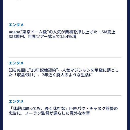
エンタメ
aespa“東京ドーム級”の人気が業績を押し上げた…SM売上
388億円、世界ツアー拡大で15.4％増
エンタメ
知らぬ間に“10年奴隷契約”…人気マジシャンを地獄に落とし
た「収益9対1」、2年近く廃人のような生活に
エンタメ
「休暇は取っても、長く休むな」巨匠パク・チャヌク監督の
忠告に、ノーラン監督が漏らした意外な本音