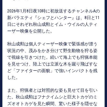
2026年1月8日夜10時に初放送するチャンネルAの
新バラエティ『シェフとハンター』は、8日と11
日にそれぞれ秋山成勲とイム・ウイルの人ティ
ーザー映像を公開した。
秋山成勲は個人ティーザー映像で緊張感が漂う
状況の中、茂みをかき分けて野生動物を狩る姿
で視線を引きつけた。続いて海上でも狩猟本能
を見せつけ、陸上では立派な木を蹴り飛ばすな
ど「ファイターの面貌」で強いインパクトを残
した。
また、狩猟者とは対照的な姿も見せて目を引い
た。秋山成勲はフナクイムシと巨大トカゲのミ
ズオオトカゲを見た瞬間、驚いた様子を隠せな