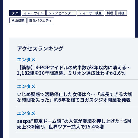
タグ
イム・ウイル
シェフとハンター
ティーザー映像
料理
狩猟
秋山成勲
野生バラエティ
アクセスランキング
エンタメ
【衝撃】K-POPアイドルの約半数が3年以内に消える…
1,182組を30年間追跡、ミリオン達成はわずか1.6％
エンタメ
いじめ疑惑で活動停止した女優は今…「成長できる大切
な時間を失った」約5年を経てヨガスタジオ開業を発表
エンタメ
aespa“東京ドーム級”の人気が業績を押し上げた…SM
売上388億円、世界ツアー拡大で15.4％増