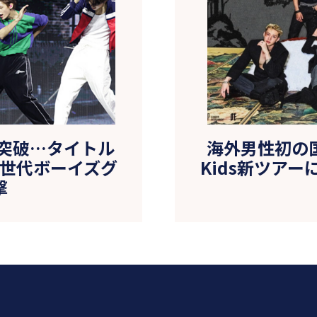
生突破…タイトル
海外男性初の国
次世代ボーイズグ
Kids新ツアー
撃