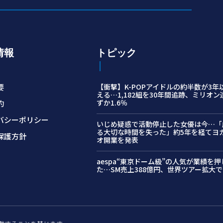
情報
トピック
要
【衝撃】K-POPアイドルの約半数が3年
える…1,182組を30年間追跡、ミリオ
ずか1.6％
約
バシーポリシー
いじめ疑惑で活動停止した女優は今…「
る大切な時間を失った」約5年を経てヨ
保護方針
オ開業を発表
aespa“東京ドーム級”の人気が業績を
た…SM売上388億円、世界ツアー拡大で1