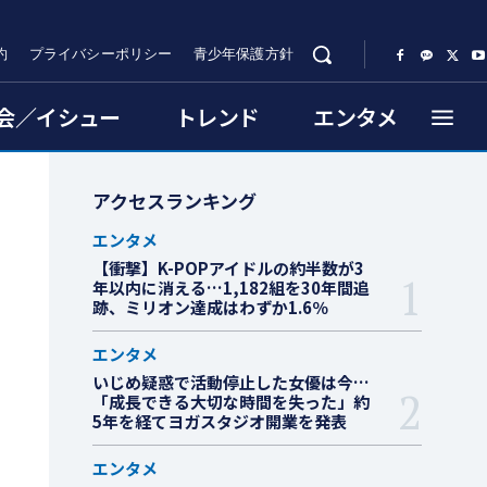
約
プライバシーポリシー
青少年保護方針
会／イシュー
トレンド
エンタメ
アクセスランキング
エンタメ
【衝撃】K-POPアイドルの約半数が3
年以内に消える…1,182組を30年間追
跡、ミリオン達成はわずか1.6％
エンタメ
いじめ疑惑で活動停止した女優は今…
「成長できる大切な時間を失った」約
5年を経てヨガスタジオ開業を発表
エンタメ