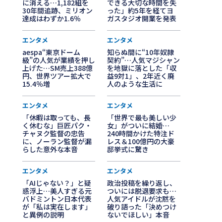
に消える…1,182組を
できる大切な時間を失
30年間追跡、ミリオン
った」約5年を経てヨ
達成はわずか1.6％
ガスタジオ開業を発表
エンタメ
エンタメ
aespa“東京ドーム
知らぬ間に“10年奴隷
級”の人気が業績を押し
契約”…人気マジシャン
上げた…SM売上388億
を地獄に落とした「収
円、世界ツアー拡大で
益9対1」、2年近く廃
15.4％増
人のような生活に
エンタメ
エンタメ
「休暇は取っても、長
「世界で最も美しい少
く休むな」巨匠パク・
女」がついに結婚…
チャヌク監督の忠告
240時間かけた特注ド
に、ノーラン監督が漏
レス＆100億円の大豪
らした意外な本音
邸挙式に驚き
エンタメ
エンタメ
「AIじゃない？」と疑
政治投稿を繰り返し、
惑浮上…美人すぎる元
ついには脱退要求も…
バドミントン日本代表
人気アイドルが沈黙を
が「私は実在します」
破り語った「決めつけ
と異例の説明
ないでほしい」本音