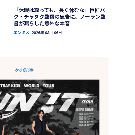
「休暇は取っても、長く休むな」巨匠パ
ク・チャヌク監督の忠告に、ノーラン監
督が漏らした意外な本音
エンタメ
2026年 08月 06日
次の記事