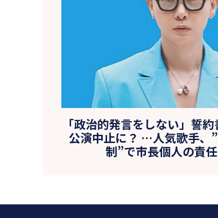
「政治的発言をしない」誓約
公演中止に？ …人気歌手、”
制”で市長個人の責