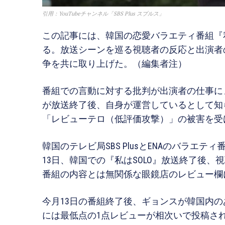
引用：YouTubeチャンネル「SBS Plus スプルス」
この記事には、韓国の恋愛バラエティ番組『私
る。放送シーンを巡る視聴者の反応と出演者
争を共に取り上げた。（編集者注）
番組での言動に対する批判が出演者の仕事に
が放送終了後、自身が運営しているとして知
「レビューテロ（低評価攻撃）」の被害を受
韓国のテレビ局SBS PlusとENAのバラエテ
13日、韓国での『私はSOLO』放送終了後
番組の内容とは無関係な眼鏡店のレビュー欄
今月13日の番組終了後、ギョンスが韓国内のあ
には最低点の1点レビューが相次いで投稿さ