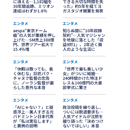
に消える…1,182組を
できる大切な時間を失
30年間追跡、ミリオン
った」約5年を経てヨ
達成はわずか1.6％
ガスタジオ開業を発表
エンタメ
エンタメ
aespa“東京ドーム
知らぬ間に“10年奴隷
級”の人気が業績を押し
契約”…人気マジシャン
上げた…SM売上388億
を地獄に落とした「収
円、世界ツアー拡大で
益9対1」、2年近く廃
15.4％増
人のような生活に
エンタメ
エンタメ
「休暇は取っても、長
「世界で最も美しい少
く休むな」巨匠パク・
女」がついに結婚…
チャヌク監督の忠告
240時間かけた特注ド
に、ノーラン監督が漏
レス＆100億円の大豪
らした意外な本音
邸挙式に驚き
エンタメ
エンタメ
「AIじゃない？」と疑
政治投稿を繰り返し、
惑浮上…美人すぎる元
ついには脱退要求も…
バドミントン日本代表
人気アイドルが沈黙を
が「私は実在します」
破り語った「決めつけ
と異例の説明
ないでほしい」本音