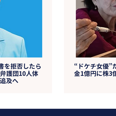
書を拒否したら
“ドケチ女優”
弁護団10人体
金1億円に株3
任追及へ