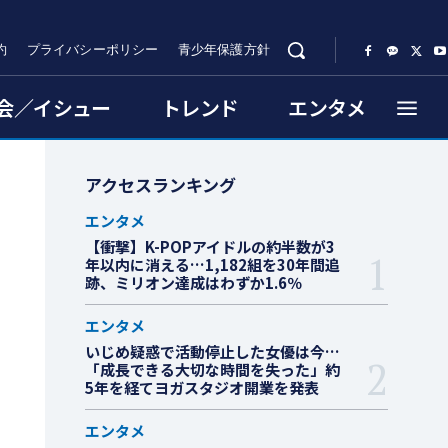
約
プライバシーポリシー
青少年保護方針
会／イシュー
トレンド
エンタメ
アクセスランキング
エンタメ
【衝撃】K-POPアイドルの約半数が3
年以内に消える…1,182組を30年間追
跡、ミリオン達成はわずか1.6％
エンタメ
いじめ疑惑で活動停止した女優は今…
「成長できる大切な時間を失った」約
5年を経てヨガスタジオ開業を発表
エンタメ