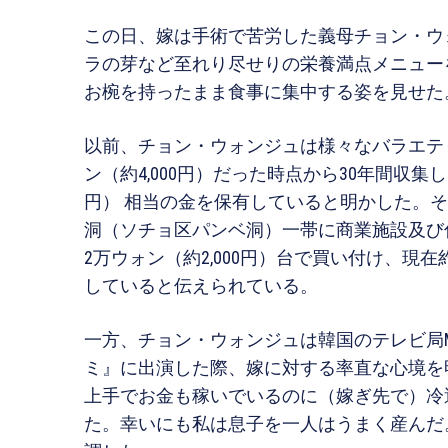
この日、嫁は手術で苦労した義母チョン・ウ
ラの芽など至れり尽せりの栄養満点メニュー
お椀を持ったまま食事に集中する姿を見せた
以前、チョン・ウォンジュは様々なバラエティ
ン（約4,000円）だった時点から30年間収集し
円） 相当の金を保有していると明かした。
洞（ソチョ区パンベ洞）一帯に商業施設及び
2万ウォン（約2,000円）台で買い付け、現在約
していると伝えられている。
一方、チョン・ウォンジュは韓国のテレビ局M
ミ』に出演した際、嫁に対する率直な心境を
上手でお金も稼いでいるのに（嫁ぎ先で）冷
た。幸いにも私は息子を一人はうまく産んだ