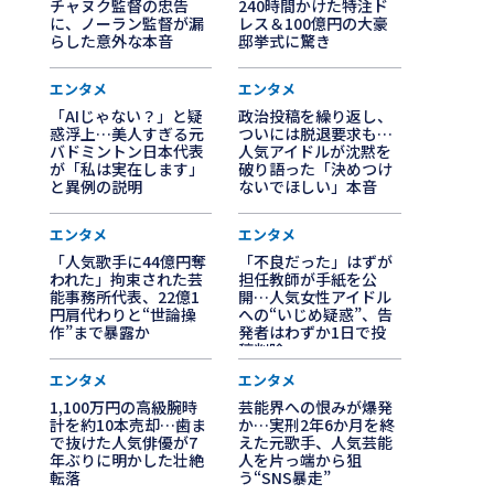
チャヌク監督の忠告
240時間かけた特注ド
に、ノーラン監督が漏
レス＆100億円の大豪
らした意外な本音
邸挙式に驚き
エンタメ
エンタメ
「AIじゃない？」と疑
政治投稿を繰り返し、
惑浮上…美人すぎる元
ついには脱退要求も…
バドミントン日本代表
人気アイドルが沈黙を
が「私は実在します」
破り語った「決めつけ
と異例の説明
ないでほしい」本音
エンタメ
エンタメ
「人気歌手に44億円奪
「不良だった」はずが
われた」拘束された芸
担任教師が手紙を公
能事務所代表、22億1
開…人気女性アイドル
円肩代わりと“世論操
への“いじめ疑惑”、告
作”まで暴露か
発者はわずか1日で投
稿削除
エンタメ
エンタメ
1,100万円の高級腕時
芸能界への恨みが爆発
計を約10本売却…歯ま
か…実刑2年6か月を終
で抜けた人気俳優が7
えた元歌手、人気芸能
年ぶりに明かした壮絶
人を片っ端から狙
転落
う“SNS暴走”