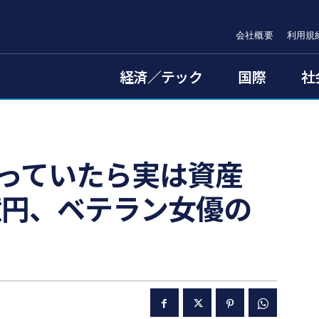
会社概要
利用規
経済／テック
国際
社
思っていたら実は資産
億円、ベテラン女優の