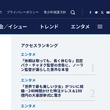
約
プライバシーポリシー
青少年保護方針
会／イシュー
トレンド
エンタメ
アクセスランキング
エンタメ
「休暇は取っても、長く休むな」巨匠
パク・チャヌク監督の忠告に、ノーラ
ン監督が漏らした意外な本音
エンタメ
「世界で最も美しい少女」がついに結
婚…240時間かけた特注ドレス＆100
億円の大豪邸挙式に驚き
エンタメ