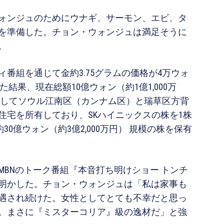
ォンジュのためにウナギ、サーモン、エビ、タ
を準備した。チョン・ウォンジュは満足そうに
。
番組を通じて金約3.75グラムの価格が4万ウォ
た結果、現在総額10億ウォン（約1億1,000万
そしてソウル江南区（カンナム区）と瑞草区方背
住宅を所有しており、SKハイニックスの株を1株
30億ウォン（約3億2,000万円） 規模の株を保有
BNのトーク番組『本音打ち明けショー トンチ
明かした。チョン・ウォンジュは「私は家事も
遇され続けた。女性としてとても不幸だと思っ
。まさに『ミスターコリア』級の逸材だ」と強