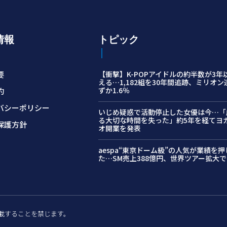
情報
トピック
要
【衝撃】K-POPアイドルの約半数が3年
える…1,182組を30年間追跡、ミリオ
ずか1.6％
約
バシーポリシー
いじめ疑惑で活動停止した女優は今…「
る大切な時間を失った」約5年を経てヨ
保護方針
オ開業を発表
aespa“東京ドーム級”の人気が業績を
た…SM売上388億円、世界ツアー拡大で1
許可なく転載することを禁じます。