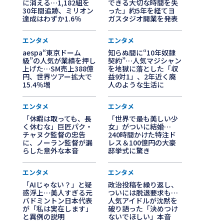
に消える…1,182組を
できる大切な時間を失
30年間追跡、ミリオン
った」約5年を経てヨ
達成はわずか1.6％
ガスタジオ開業を発表
エンタメ
エンタメ
aespa“東京ドーム
知らぬ間に“10年奴隷
級”の人気が業績を押し
契約”…人気マジシャン
上げた…SM売上388億
を地獄に落とした「収
円、世界ツアー拡大で
益9対1」、2年近く廃
15.4％増
人のような生活に
エンタメ
エンタメ
「休暇は取っても、長
「世界で最も美しい少
く休むな」巨匠パク・
女」がついに結婚…
チャヌク監督の忠告
240時間かけた特注ド
に、ノーラン監督が漏
レス＆100億円の大豪
らした意外な本音
邸挙式に驚き
エンタメ
エンタメ
「AIじゃない？」と疑
政治投稿を繰り返し、
惑浮上…美人すぎる元
ついには脱退要求も…
バドミントン日本代表
人気アイドルが沈黙を
が「私は実在します」
破り語った「決めつけ
と異例の説明
ないでほしい」本音