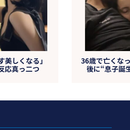
ます美しくなる」
36歳で亡くな
反応真っ二つ
後に“息子誕