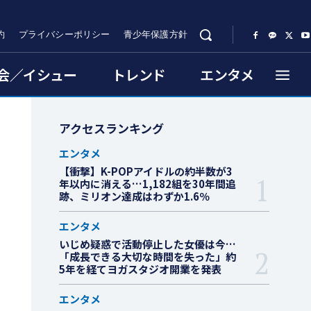
約
プライバシーポリシー
青少年保護方針
会／イシュー
トレンド
エンタメ
アクセスランキング
エンタメ
【衝撃】K-POPアイドルの約半数が3
年以内に消える…1,182組を30年間追
跡、ミリオン達成はわずか1.6％
エンタメ
いじめ疑惑で活動停止した女優は今…
「成長できる大切な時間を失った」約
5年を経てヨガスタジオ開業を発表
エンタメ