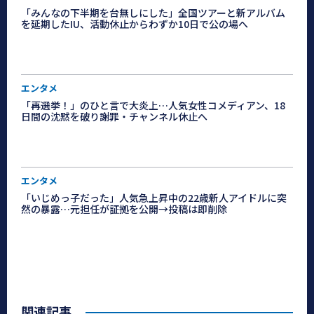
「みんなの下半期を台無しにした」全国ツアーと新アルバム
を延期したIU、活動休止からわずか10日で公の場へ
エンタメ
「再選挙！」のひと言で大炎上…人気女性コメディアン、18
日間の沈黙を破り謝罪・チャンネル休止へ
エンタメ
「いじめっ子だった」人気急上昇中の22歳新人アイドルに突
然の暴露…元担任が証拠を公開→投稿は即削除
関連記事