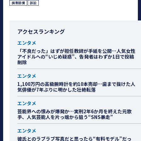
損害賠償
訴訟
アクセスランキング
エンタメ
「不良だった」はずが担任教師が手紙を公開…人気女性
アイドルへの“いじめ疑惑”、告発者はわずか1日で投稿
削除
エンタメ
1,100万円の高級腕時計を約10本売却…歯まで抜けた人
気俳優が7年ぶりに明かした壮絶転落
エンタメ
芸能界への恨みが爆発か…実刑2年6か月を終えた元歌
手、人気芸能人を片っ端から狙う“SNS暴走”
エンタメ
彼氏とのラブラブ写真だと思ったら“有料モデル”だっ