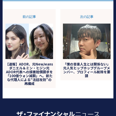
前の記事
次の記事
【速報】ADOR、元NewJeans
「僕の音楽人生とは関係ない」
ダニエル＆ミン・ヒジン元
元人気ヒップホップグループメ
ADOR代表への損害賠償請求を
ンバー、プロフィール削除を要
「100億ウォン減額」へ。新た
請
な代理人による“法廷攻防”の
再構成