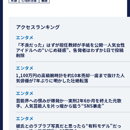
再婚
心理的苦痛
離婚
アクセスランキング
エンタメ
「不良だった」はずが担任教師が手紙を公開…人気女性
アイドルへの“いじめ疑惑”、告発者はわずか1日で投稿
削除
エンタメ
1,100万円の高級腕時計を約10本売却…歯まで抜けた人
気俳優が7年ぶりに明かした壮絶転落
エンタメ
芸能界への恨みが爆発か…実刑2年6か月を終えた元歌
手、人気芸能人を片っ端から狙う“SNS暴走”
エンタメ
彼氏とのラブラブ写真だと思ったら“有料モデル”だっ