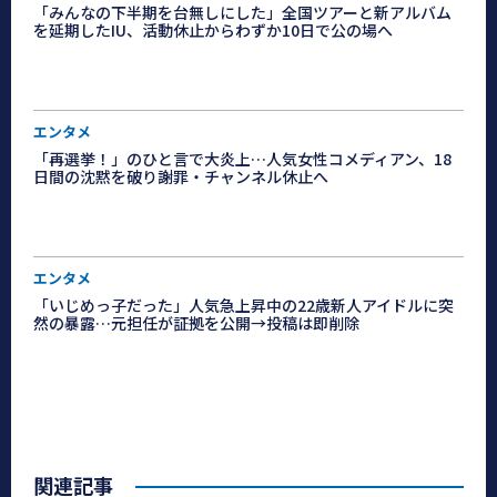
「みんなの下半期を台無しにした」全国ツアーと新アルバム
を延期したIU、活動休止からわずか10日で公の場へ
エンタメ
「再選挙！」のひと言で大炎上…人気女性コメディアン、18
日間の沈黙を破り謝罪・チャンネル休止へ
エンタメ
「いじめっ子だった」人気急上昇中の22歳新人アイドルに突
然の暴露…元担任が証拠を公開→投稿は即削除
関連記事