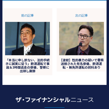
前の記事
次の記事
「本当に申し訳ない、法的手続
【波紋】性的暴力の疑いで書類
きに誠実に従う」飲酒運転で事
送検された有名俳優、飲酒運
故＆3時間逃走の俳優、警察に
転・無免許運転の前科あり
出頭し謝罪