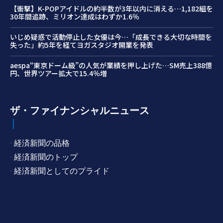
【衝撃】K-POPアイドルの約半数が3年以内に消える…1,182組を
30年間追跡、ミリオン達成はわずか1.6％
いじめ疑惑で活動停止した女優は今…「成長できる大切な時間を
失った」約5年を経てヨガスタジオ開業を発表
aespa“東京ドーム級”の人気が業績を押し上げた…SM売上388億
円、世界ツアー拡大で15.4％増
ザ・ファイナンシャルニュース
· 経済新聞の品格
· 経済新聞のトップ
· 経済新聞としてのプライド