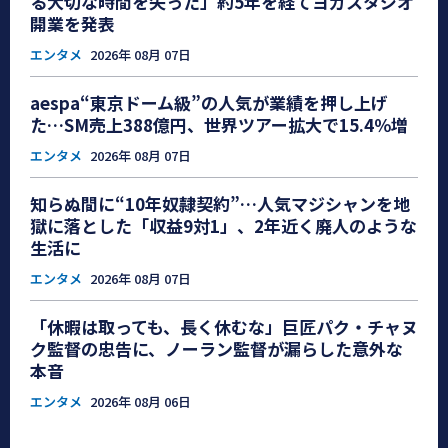
る大切な時間を失った」約5年を経てヨガスタジオ
開業を発表
エンタメ
2026年 08月 07日
aespa“東京ドーム級”の人気が業績を押し上げ
た…SM売上388億円、世界ツアー拡大で15.4％増
エンタメ
2026年 08月 07日
知らぬ間に“10年奴隷契約”…人気マジシャンを地
獄に落とした「収益9対1」、2年近く廃人のような
生活に
エンタメ
2026年 08月 07日
「休暇は取っても、長く休むな」巨匠パク・チャヌ
ク監督の忠告に、ノーラン監督が漏らした意外な
本音
エンタメ
2026年 08月 06日