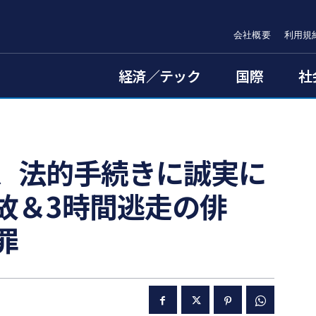
会社概要
利用規
経済／テック
国際
社
、法的手続きに誠実に
故＆3時間逃走の俳
罪