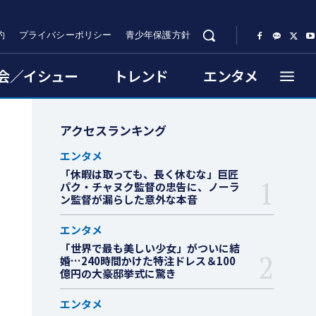
約
プライバシーポリシー
青少年保護方針
会／イシュー
トレンド
エンタメ
アクセスランキング
エンタメ
「休暇は取っても、長く休むな」巨匠
パク・チャヌク監督の忠告に、ノーラ
ン監督が漏らした意外な本音
エンタメ
「世界で最も美しい少女」がついに結
婚…240時間かけた特注ドレス＆100
億円の大豪邸挙式に驚き
エンタメ