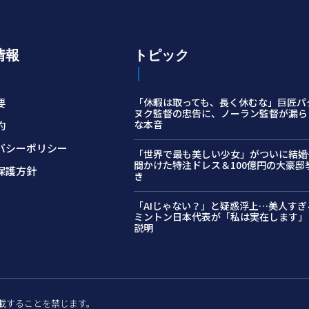
情報
トピック
要
「休暇は取っても、長く休むな」巨匠パ
ヌク監督の忠告に、ノーラン監督が漏ら
な本音
約
バシーポリシー
「世界で最も美しい少女」がついに結婚…
間かけた特注ドレス＆100億円の大豪邸
保護方針
き
「AIじゃない？」と疑惑浮上…美人すぎ
ミントン日本代表が「私は実在します」
説明
許可なく転載することを禁じます。