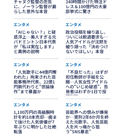
チャヌク監督の忠告
240時間かけた特注ド
に、ノーラン監督が漏
レス＆100億円の大豪
らした意外な本音
邸挙式に驚き
エンタメ
エンタメ
「AIじゃない？」と疑
政治投稿を繰り返し、
惑浮上…美人すぎる元
ついには脱退要求も…
バドミントン日本代表
人気アイドルが沈黙を
が「私は実在します」
破り語った「決めつけ
と異例の説明
ないでほしい」本音
エンタメ
エンタメ
「人気歌手に44億円奪
「不良だった」はずが
われた」拘束された芸
担任教師が手紙を公
能事務所代表、22億1
開…人気女性アイドル
円肩代わりと“世論操
への“いじめ疑惑”、告
作”まで暴露か
発者はわずか1日で投
稿削除
エンタメ
エンタメ
1,100万円の高級腕時
芸能界への恨みが爆発
計を約10本売却…歯ま
か…実刑2年6か月を終
で抜けた人気俳優が7
えた元歌手、人気芸能
年ぶりに明かした壮絶
人を片っ端から狙
転落
う“SNS暴走”