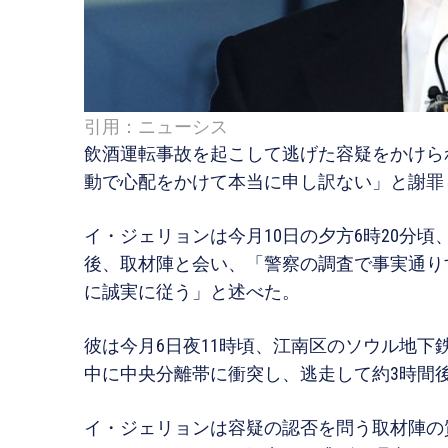
引用：ニューシス
飲酒運転事故を起こして逃げた容疑をかけら
動で心配をかけて本当に申し訳ない」と謝罪
イ・ジェリョンは今月10日の夕方6時20分
後、取材陣と会い、「警察の調査で事実通り
に誠実に従う」と述べた。
彼は今月6日夜11時頃、江南区のソウル地下
中に中央分離帯に衝突し、逃走して約3時間
イ・ジェリョンは容疑の認否を問う取材陣の