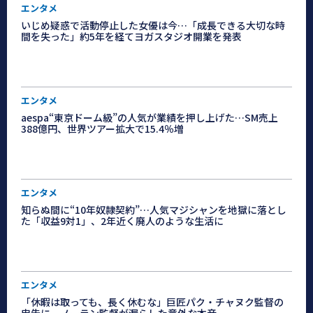
エンタメ
いじめ疑惑で活動停止した女優は今…「成長できる大切な時
間を失った」約5年を経てヨガスタジオ開業を発表
エンタメ
aespa“東京ドーム級”の人気が業績を押し上げた…SM売上
388億円、世界ツアー拡大で15.4％増
エンタメ
知らぬ間に“10年奴隷契約”…人気マジシャンを地獄に落とし
た「収益9対1」、2年近く廃人のような生活に
エンタメ
「休暇は取っても、長く休むな」巨匠パク・チャヌク監督の
忠告に、ノーラン監督が漏らした意外な本音