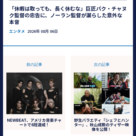
「休暇は取っても、長く休むな」巨匠パク・チャヌ
ク監督の忠告に、ノーラン監督が漏らした意外な
本音
エンタメ
2026年 08月 06日
前の記事
次の記事
NEWBEAT、アメリカ音楽チャ
野生バラエティ『シェフとハン
ートで6冠達成！
ター』、秋山成勲のティザー映
像を公開！