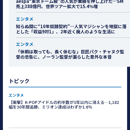
aespa“東京ドーム級”の人気が業績を押し上げた…SM
売上388億円、世界ツアー拡大で15.4％増
エンタメ
知らぬ間に“10年奴隷契約”…人気マジシャンを地獄に落
とした「収益9対1」、2年近く廃人のような生活に
エンタメ
「休暇は取っても、長く休むな」巨匠パク・チャヌク監
督の忠告に、ノーラン監督が漏らした意外な本音
トピック
エンタメ
【衝撃】K-POPアイドルの約半数が3年以内に消える…1,182
組を30年間追跡、ミリオン達成はわずか1.6％