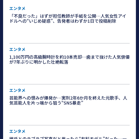
エンタメ
「不良だった」はずが担任教師が手紙を公開…人気女性アイ
ドルへの“いじめ疑惑”、告発者はわずか1日で投稿削除
エンタメ
1,100万円の高級腕時計を約10本売却…歯まで抜けた人気俳優
が7年ぶりに明かした壮絶転落
エンタメ
芸能界への恨みが爆発か…実刑2年6か月を終えた元歌手、人
気芸能人を片っ端から狙う“SNS暴走”
エンタメ
彼氏とのラブラブ写真だと思ったら“有料モデル”だった…一