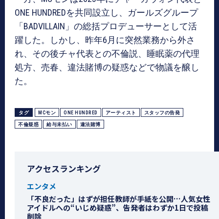
ONE HUNDREDを共同設立し、ガールズグループ
「BADVILLAIN」の総括プロデューサーとして活
躍した。しかし、昨年6月に突然業務から外さ
れ、その後チャ代表との不倫説、睡眠薬の代理
処方、売春、違法賭博の疑惑などで物議を醸し
た。
タグ
MCモン
ONE HUNDRED
アーティスト
スタッフの告発
不倫疑惑
給与未払い
違法賭博
アクセスランキング
エンタメ
「不良だった」はずが担任教師が手紙を公開…人気女性
アイドルへの“いじめ疑惑”、告発者はわずか1日で投稿
削除