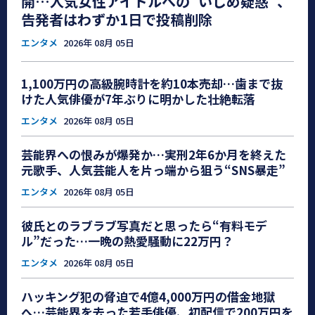
開…人気女性アイドルへの“いじめ疑惑”、
告発者はわずか1日で投稿削除
エンタメ
2026年 08月 05日
1,100万円の高級腕時計を約10本売却…歯まで抜
けた人気俳優が7年ぶりに明かした壮絶転落
エンタメ
2026年 08月 05日
芸能界への恨みが爆発か…実刑2年6か月を終えた
元歌手、人気芸能人を片っ端から狙う“SNS暴走”
エンタメ
2026年 08月 05日
彼氏とのラブラブ写真だと思ったら“有料モデ
ル”だった…一晩の熱愛騒動に22万円？
エンタメ
2026年 08月 05日
ハッキング犯の脅迫で4億4,000万円の借金地獄
へ…芸能界を去った若手俳優、初配信で200万円を