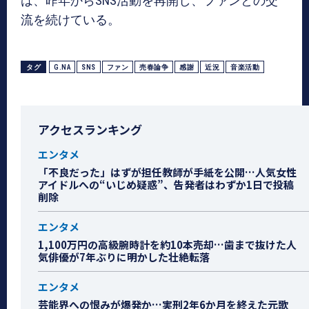
は、昨年からSNS活動を再開し、ファンとの交
流を続けている。
タグ
G.NA
SNS
ファン
売春論争
感謝
近況
音楽活動
アクセスランキング
エンタメ
「不良だった」はずが担任教師が手紙を公開…人気女性
アイドルへの“いじめ疑惑”、告発者はわずか1日で投稿
削除
エンタメ
1,100万円の高級腕時計を約10本売却…歯まで抜けた人
気俳優が7年ぶりに明かした壮絶転落
エンタメ
芸能界への恨みが爆発か…実刑2年6か月を終えた元歌