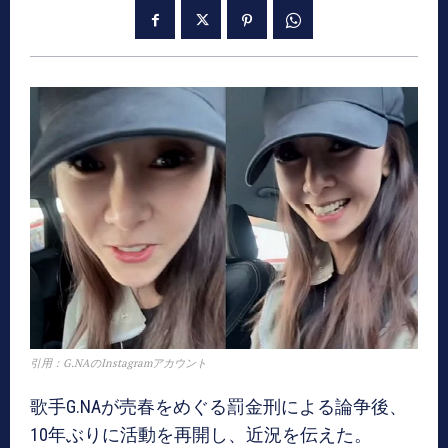
引用：G.NAのInstagramアカウント
歌手G.NAが売春をめぐる罰金刑による論争後、
10年ぶりに活動を再開し、近況を伝えた。