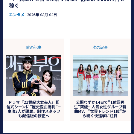
稼ぐ
エンタメ
2026年 08月 04日
前の記事
次の記事
ドラマ『21世紀大君夫人』即
公開わずか14日で”1億回再
位式シーンに”歴史歪曲批判”…
生”突破…人気女性グループ新
主演2人が謝罪、制作スタッフ
曲MV、”世界トレンド1位”か
も配信版の修正へ
ら続く快進撃に注目