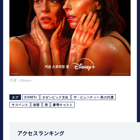
引用：Disney+
タグ
DISNEY+
オゼンピック文化
ザ・ビューティー 美の代償
サスペンス
欲望
美
豪華キャスト
アクセスランキング