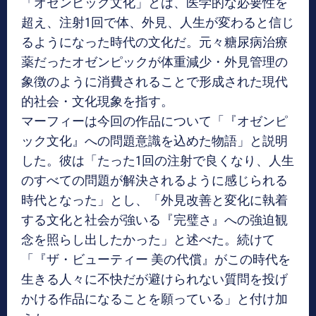
「オゼンピック文化」とは、医学的な必要性を
超え、注射1回で体、外見、人生が変わると信じ
るようになった時代の文化だ。元々糖尿病治療
薬だったオゼンピックが体重減少・外見管理の
象徴のように消費されることで形成された現代
的社会・文化現象を指す。
マーフィーは今回の作品について「『オゼンピ
ック文化』への問題意識を込めた物語」と説明
した。彼は「たった1回の注射で良くなり、人生
のすべての問題が解決されるように感じられる
時代となった」とし、「外見改善と変化に執着
する文化と社会が強いる『完璧さ』への強迫観
念を照らし出したかった」と述べた。続けて
「『ザ・ビューティー 美の代償』がこの時代を
生きる人々に不快だが避けられない質問を投げ
かける作品になることを願っている」と付け加