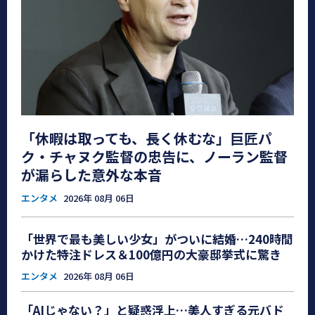
「休暇は取っても、長く休むな」巨匠パ
ク・チャヌク監督の忠告に、ノーラン監督
が漏らした意外な本音
エンタメ
2026年 08月 06日
「世界で最も美しい少女」がついに結婚…240時間
かけた特注ドレス＆100億円の大豪邸挙式に驚き
エンタメ
2026年 08月 06日
「AIじゃない？」と疑惑浮上…美人すぎる元バド