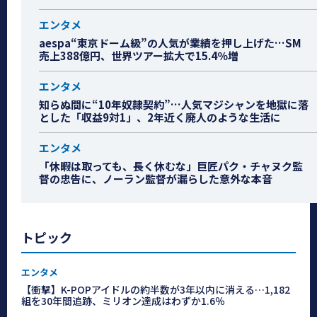
エンタメ
aespa“東京ドーム級”の人気が業績を押し上げた…SM
売上388億円、世界ツアー拡大で15.4％増
エンタメ
知らぬ間に“10年奴隷契約”…人気マジシャンを地獄に落
とした「収益9対1」、2年近く廃人のような生活に
エンタメ
「休暇は取っても、長く休むな」巨匠パク・チャヌク監
督の忠告に、ノーラン監督が漏らした意外な本音
トピック
エンタメ
【衝撃】K-POPアイドルの約半数が3年以内に消える…1,182
組を30年間追跡、ミリオン達成はわずか1.6％