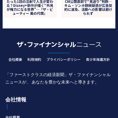
たった1回の注射で人生が変わ
CM公開直前で“見送り”判断…
る？Disney+新作が描く“外見
キム・ソンホ脱税疑惑が広告契
が権力になる世界”…『ザ・ビ
約に波及、活動への影響は避け
ューティー 美の代償』
られず
会社概要
利用規約
プライバシーポリシー
青少年保護方針
「ファーストクラスの経済新聞」ザ・ファイナンシャル
ニュースが、 あなたを豊かな未来へと導きます。
会社情報
会社概要