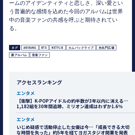
ームのアイデンティティと恋しさ、深い愛とい
う普遍的な感情を込めた今回のアルバムは世界
中の音楽ファンの共感を呼ぶと期待されてい
る。
タグ
ARIRANG
BTS
NETFLIX
カムバックライブ
光化門広場
新アルバム
音楽ファン
アクセスランキング
エンタメ
【衝撃】K-POPアイドルの約半数が3年以内に消える…
1,182組を30年間追跡、ミリオン達成はわずか1.6％
エンタメ
いじめ疑惑で活動停止した女優は今…「成長できる大切
な時間を失った」約5年を経てヨガスタジオ開業を発表