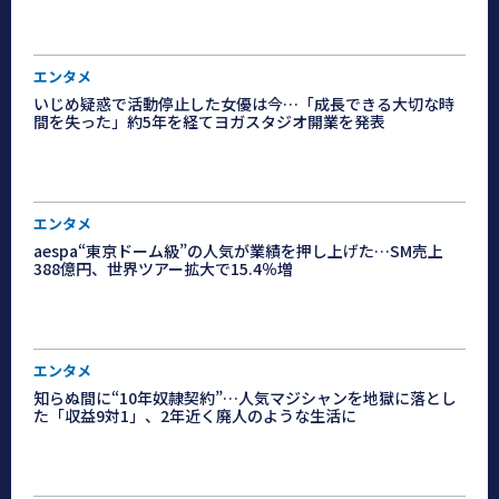
エンタメ
いじめ疑惑で活動停止した女優は今…「成長できる大切な時
間を失った」約5年を経てヨガスタジオ開業を発表
エンタメ
aespa“東京ドーム級”の人気が業績を押し上げた…SM売上
388億円、世界ツアー拡大で15.4％増
エンタメ
知らぬ間に“10年奴隷契約”…人気マジシャンを地獄に落とし
た「収益9対1」、2年近く廃人のような生活に