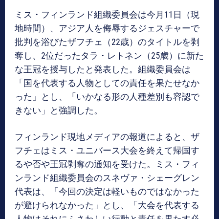
ミス・フィンランド組織委員会は今月11日（現
地時間）、アジア人を侮辱するジェスチャーで
批判を浴びたザフチェ（22歳）のタイトルを剥
奪し、2位だったタラ・レトネン（25歳）に新た
な王冠を授与したと発表した。組織委員会は
「国を代表する人物としての責任を果たせなか
った」とし、「いかなる形の人種差別も容認で
きない」と強調した。
フィンランド現地メディアの報道によると、ザ
フチェはミス・ユニバース大会を終えて帰国す
るや否や王冠剥奪の通知を受けた。ミス・フィ
ンランド組織委員会のスネヴァ・シェーグレン
代表は、「今回の決定は軽いものではなかった
が避けられなかった」とし、「大会を代表する
人物はそれにふさわしい行動と責任を果たす必