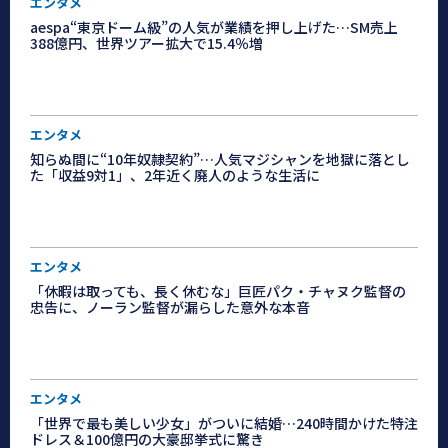
エンタメ
aespa“東京ドーム級”の人気が業績を押し上げた…SM売上
388億円、世界ツアー拡大で15.4％増
エンタメ
知らぬ間に“10年奴隷契約”…人気マジシャンを地獄に落とし
た「収益9対1」、2年近く廃人のような生活に
エンタメ
「休暇は取っても、長く休むな」巨匠パク・チャヌク監督の
忠告に、ノーラン監督が漏らした意外な本音
エンタメ
「世界で最も美しい少女」がついに結婚…240時間かけた特注
ドレス＆100億円の大豪邸挙式に驚き