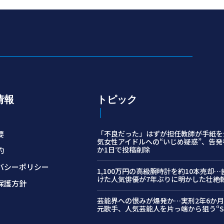
を発表した。北朝鮮の弾道ミサイル挑発は、先
月30日の600㎜口径の ...
情報
トピック
要
「不良だった」はずが担任教師が手紙を
気女性アイドルへの“いじめ疑惑”、告発
か1日で投稿削除
約
バシーポリシー
1,100万円の高級腕時計を約10本売却
けた人気俳優が7年ぶりに明かした壮絶
保護方針
芸能界への恨みが爆発か…実刑2年6か
元歌手、人気芸能人を片っ端から狙う“S