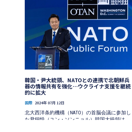
韓国・尹大統領、NATOとの連携で北朝鮮兵
器の情報共有を強化…ウクライナ支援を継続
的に拡大
国際
2024年 07月 12日
北大西洋条約機構（NATO）の首脳会議に参加し
た尹錫悦（ユン・ソンニョル）韓国大統領は、
11日（現地時間）、「ロシアと北朝鮮の軍事協