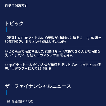
青少年保護方針
トピック
【衝撃】K-POPアイドルの約半数が3年以内に消える…1,182組を
30年間追跡、ミリオン達成はわずか1.6％
いじめ疑惑で活動停止した女優は今…「成長できる大切な時間を
失った」約5年を経てヨガスタジオ開業を発表
aespa“東京ドーム級”の人気が業績を押し上げた…SM売上388億
円、世界ツアー拡大で15.4％増
ザ・ファイナンシャルニュース
· 経済新聞の品格