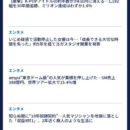
【衝撃】K-POPアイドルの約半数が3年以内に消える…1,182
組を30年間追跡、ミリオン達成はわずか1.6％
エンタメ
いじめ疑惑で活動停止した女優は今…「成長できる大切な時
間を失った」約5年を経てヨガスタジオ開業を発表
エンタメ
aespa“東京ドーム級”の人気が業績を押し上げた…SM売上
388億円、世界ツアー拡大で15.4％増
エンタメ
知らぬ間に“10年奴隷契約”…人気マジシャンを地獄に落とし
た「収益9対1」、2年近く廃人のような生活に