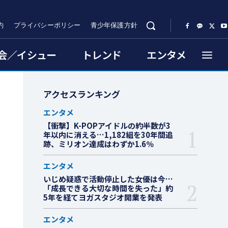
約
プライバシーポリシー
青少年保護方針
会／イシュー
トレンド
エンタメ
アクセスランキング
エンタメ
【衝撃】K-POPアイドルの約半数が3
年以内に消える…1,182組を30年間追
跡、ミリオン達成はわずか1.6％
エンタメ
いじめ疑惑で活動停止した女優は今…
「成長できる大切な時間を失った」約
5年を経てヨガスタジオ開業を発表
エンタメ