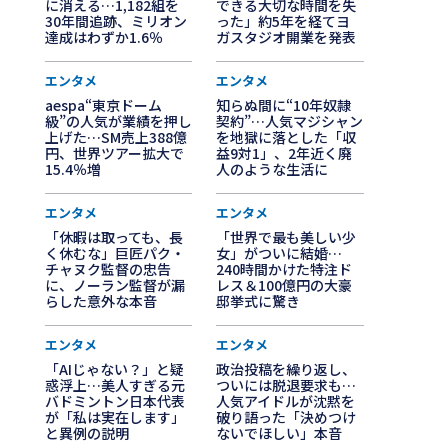
に消える…1,182組を
できる大切な時間を失
30年間追跡、ミリオン
った」約5年を経てヨ
達成はわずか1.6％
ガスタジオ開業を発表
エンタメ
エンタメ
aespa“東京ドーム
知らぬ間に“10年奴隷
級”の人気が業績を押し
契約”…人気マジシャン
上げた…SM売上388億
を地獄に落とした「収
円、世界ツアー拡大で
益9対1」、2年近く廃
15.4％増
人のような生活に
エンタメ
エンタメ
「休暇は取っても、長
「世界で最も美しい少
く休むな」巨匠パク・
女」がついに結婚…
チャヌク監督の忠告
240時間かけた特注ド
に、ノーラン監督が漏
レス＆100億円の大豪
らした意外な本音
邸挙式に驚き
エンタメ
エンタメ
「AIじゃない？」と疑
政治投稿を繰り返し、
惑浮上…美人すぎる元
ついには脱退要求も…
バドミントン日本代表
人気アイドルが沈黙を
が「私は実在します」
破り語った「決めつけ
と異例の説明
ないでほしい」本音