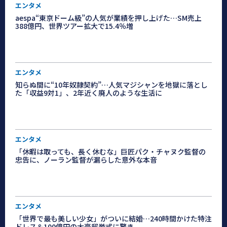
エンタメ
aespa“東京ドーム級”の人気が業績を押し上げた…SM売上
388億円、世界ツアー拡大で15.4％増
エンタメ
知らぬ間に“10年奴隷契約”…人気マジシャンを地獄に落とし
た「収益9対1」、2年近く廃人のような生活に
エンタメ
「休暇は取っても、長く休むな」巨匠パク・チャヌク監督の
忠告に、ノーラン監督が漏らした意外な本音
エンタメ
「世界で最も美しい少女」がついに結婚…240時間かけた特注
ドレス＆100億円の大豪邸挙式に驚き