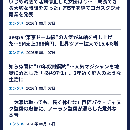
いじめ疑惑で活動停止した女優は今…「成長でき
る大切な時間を失った」約5年を経てヨガスタジオ
開業を発表
エンタメ
2026年 08月 07日
aespa“東京ドーム級”の人気が業績を押し上げ
た…SM売上388億円、世界ツアー拡大で15.4％増
エンタメ
2026年 08月 07日
知らぬ間に“10年奴隷契約”…人気マジシャンを地
獄に落とした「収益9対1」、2年近く廃人のような
生活に
エンタメ
2026年 08月 07日
「休暇は取っても、長く休むな」巨匠パク・チャヌ
ク監督の忠告に、ノーラン監督が漏らした意外な
本音
エンタメ
2026年 08月 06日