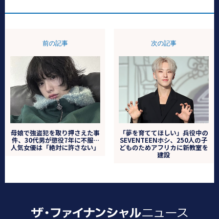
前の記事
次の記事
母娘で強盗犯を取り押さえた事
「夢を育ててほしい」兵役中の
件、30代男が懲役7年に不服…
SEVENTEENホシ、250人の子
人気女優は「絶対に許さない」
どものためアフリカに新教室を
建設