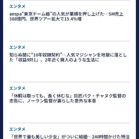
エンタメ
aespa“東京ドーム級”の人気が業績を押し上げた…SM売上
388億円、世界ツアー拡大で15.4％増
エンタメ
知らぬ間に“10年奴隷契約”…人気マジシャンを地獄に落とし
た「収益9対1」、2年近く廃人のような生活に
エンタメ
「休暇は取っても、長く休むな」巨匠パク・チャヌク監督の
忠告に、ノーラン監督が漏らした意外な本音
エンタメ
「世界で最も美しい少女」がついに結婚…240時間かけた特注