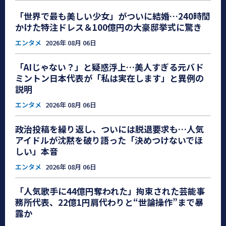
「世界で最も美しい少女」がついに結婚…240時間
かけた特注ドレス＆100億円の大豪邸挙式に驚き
エンタメ
2026年 08月 06日
「AIじゃない？」と疑惑浮上…美人すぎる元バド
ミントン日本代表が「私は実在します」と異例の
説明
エンタメ
2026年 08月 06日
政治投稿を繰り返し、ついには脱退要求も…人気
アイドルが沈黙を破り語った「決めつけないでほ
しい」本音
エンタメ
2026年 08月 06日
「人気歌手に44億円奪われた」拘束された芸能事
務所代表、22億1円肩代わりと“世論操作”まで暴
露か