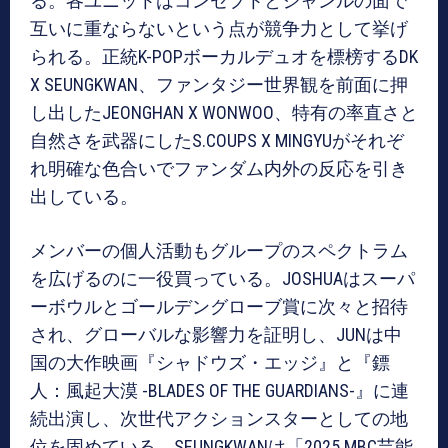
る。各ユニットはコンセプトとジャンルの面で
互いに重ならないという点が競争力として挙げ
られる。正統K-POPボーカルデュオを標榜するDK
X SEUNGKWAN、ファンタジー世界観を前面に押
し出したJEONGHAN X WONWOO、特有の率直さと
自然さを武器にしたS.COUPS X MINGYUがそれぞ
れ明確な色合いでファンダム内外の反応を引き
出している。
メンバーの個人活動もグループのスペクトラム
を広げるのに一役買っている。JOSHUAはスーパ
ーボウルとゴールデングローブ賞に次々と招待
され、グローバルな影響力を証明し、JUNは中
国の大作映画『シャドウズ・エッジ』と『鏢
人：風起大漠 -BLADES OF THE GUARDIANS-』に連
続出演し、次世代アクションスターとしての地
位を固めている。SEUNGKWANは「2025 MBC芸能