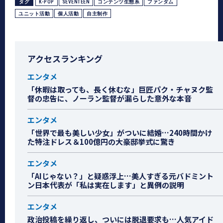
タグ
K-POP
SEVENTEEN
コンテンツ生態系
ファンダム
ユニット活動
個人活動
自主制作
アクセスランキング
エンタメ
「休暇は取っても、長く休むな」巨匠パク・チャヌク監
督の忠告に、ノーラン監督が漏らした意外な本音
エンタメ
「世界で最も美しい少女」がついに結婚…240時間かけ
た特注ドレス＆100億円の大豪邸挙式に驚き
エンタメ
「AIじゃない？」と疑惑浮上…美人すぎる元バドミント
ン日本代表が「私は実在します」と異例の説明
エンタメ
政治投稿を繰り返し、ついには脱退要求も…人気アイド