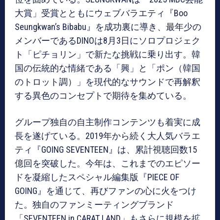
大賞」受賞とともにウェブバラエティ『Boo
Seungkwan’s Bibabu』を成功裏に導き、最年少の
メンバーであるDINOは8月3日にソロプロジェク
ト「ピチョリン」で新たな挑戦に乗り出す。韓
国の伝統的な情緒である「興」と「ポン（韓国
のトロット調）」を現代的なサウンドで再解釈
する異色のコンセプトで期待を集めている。
グループ独自の自主制作コンテンツも着実に成
長を遂げている。2019年から続く大人気バラエ
ティ『GOING SEVENTEEN』は、累計視聴回数15
億回を突破した。今年は、これまでのエピソー
ドを凝縮したスペシャル編集版『PIECE OF
GOING』を通じて、再びファンの心に火をつけ
た。独自のファンミーティングブランド
「SEVENTEEN in CARAT LAND」もさらに規模を拡