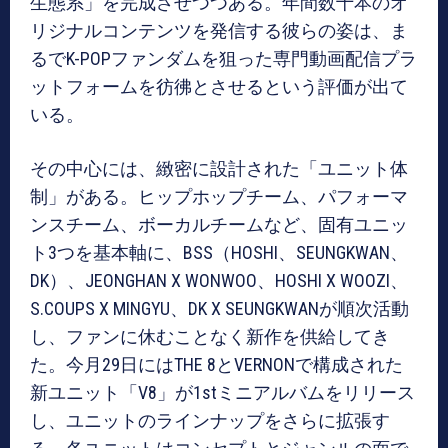
生態系」を完成させつつある。年間数十本のオ
リジナルコンテンツを発信する彼らの姿は、ま
るでK-POPファンダムを狙った専門動画配信プラ
ットフォームを彷彿とさせるという評価が出て
いる。
その中心には、緻密に設計された「ユニット体
制」がある。ヒップホップチーム、パフォーマ
ンスチーム、ボーカルチームなど、固有ユニッ
ト3つを基本軸に、BSS（HOSHI、SEUNGKWAN、
DK）、JEONGHAN X WONWOO、HOSHI X WOOZI、
S.COUPS X MINGYU、DK X SEUNGKWANが順次活動
し、ファンに休むことなく新作を供給してき
た。今月29日にはTHE 8とVERNONで構成された
新ユニット「V8」が1stミニアルバムをリリース
し、ユニットのラインナップをさらに拡張す