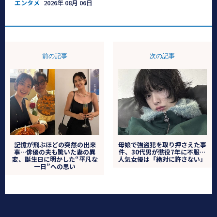
エンタメ
2026年 08月 06日
前の記事
次の記事
記憶が飛ぶほどの突然の出来
母娘で強盗犯を取り押さえた事
事…俳優の夫も驚いた妻の異
件、30代男が懲役7年に不服…
変、誕生日に明かした“平凡な
人気女優は「絶対に許さない」
一日”への思い