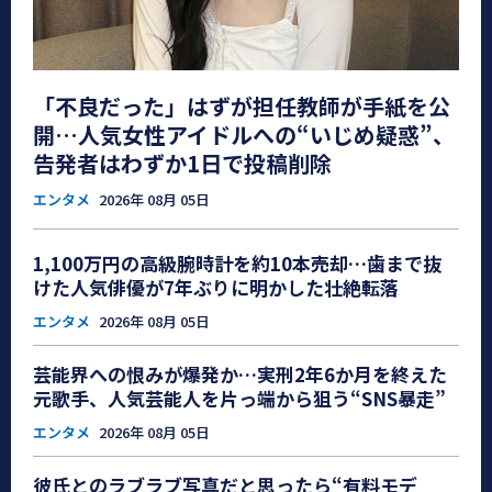
「不良だった」はずが担任教師が手紙を公
開…人気女性アイドルへの“いじめ疑惑”、
告発者はわずか1日で投稿削除
エンタメ
2026年 08月 05日
1,100万円の高級腕時計を約10本売却…歯まで抜
けた人気俳優が7年ぶりに明かした壮絶転落
エンタメ
2026年 08月 05日
芸能界への恨みが爆発か…実刑2年6か月を終えた
元歌手、人気芸能人を片っ端から狙う“SNS暴走”
エンタメ
2026年 08月 05日
彼氏とのラブラブ写真だと思ったら“有料モデ