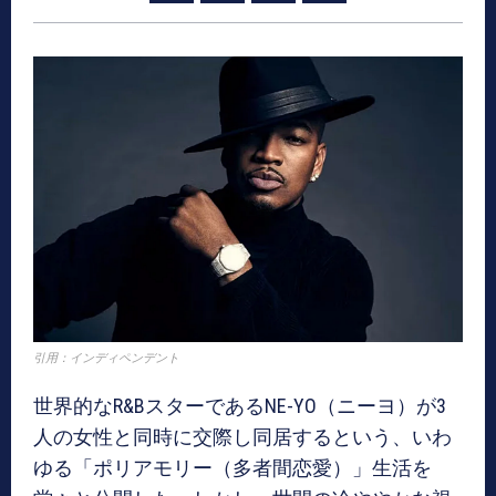
引用：インディペンデント
世界的なR&BスターであるNE-YO（ニーヨ）が3
人の女性と同時に交際し同居するという、いわ
ゆる「ポリアモリー（多者間恋愛）」生活を