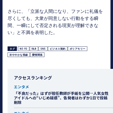
さらに、「立派な人間になり、ファンに礼儀を
尽くしても、大衆が同意しない行動をする瞬
間、一瞬にして否定される現実が理解できな
い」と不満を表明した。
タグ
NE-YO
R&B
SNS
ビジネス契約
ポリアモリー
冷ややかな視線
愛情関係
アクセスランキング
エンタメ
「不良だった」はずが担任教師が手紙を公開…人気女性
アイドルへの“いじめ疑惑”、告発者はわずか1日で投稿
削除