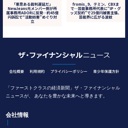
「悪意ある裁判遅延だ」
fromis_9、テミン、CBXま
NewJeans元メンバー側が所
で…芸能事務所代表に”IP・グ
属事務所ADORに反発…約45億
ッズ契約”で25億円被害主張、
円訴訟で“活動妨害”めぐり対
芸能界に広がる波紋
立
会社概要
利用規約
プライバシーポリシー
青少年保護方針
「ファーストクラスの経済新聞」ザ・ファイナンシャル
ニュースが、 あなたを豊かな未来へと導きます。
会社情報