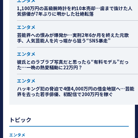
エンタメ
1,100万円の高級腕時計を約10本売却…歯まで抜けた人
気俳優が7年ぶりに明かした壮絶転落
エンタメ
芸能界への恨みが爆発か…実刑2年6か月を終えた元歌
手、人気芸能人を片っ端から狙う“SNS暴走”
エンタメ
彼氏とのラブラブ写真だと思ったら“有料モデル”だっ
た…一晩の熱愛騒動に22万円？
エンタメ
ハッキング犯の脅迫で4億4,000万円の借金地獄へ…芸能
界を去った若手俳優、初配信で200万円を稼ぐ
トピック
エンタメ