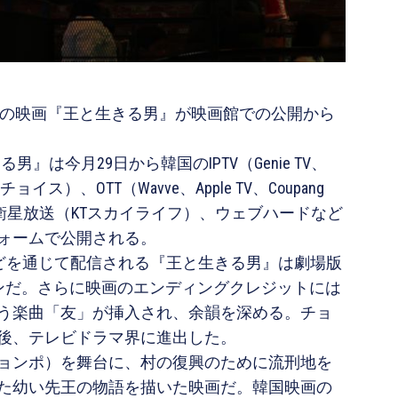
ト作の映画『王と生きる男』が映画館での公開から
男』は今月29日から韓国のIPTV（Genie TV、
ス）、OTT（Wavve、Apple TV、Coupang
beなど）、衛星放送（KTスカイライフ）、ウェブハードなど
ォームで公開される。
ムなどを通じて配信される『王と生きる男』は劇場版
ョンだ。さらに映画のエンディングクレジットには
う楽曲「友」が挿入され、余韻を深める。チョ
後、テレビドラマ界に進出した。
リョンポ）を舞台に、村の復興のために流刑地を
た幼い先王の物語を描いた映画だ。韓国映画の