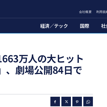
会社概要
利用規
経済／テック
国際
社
663万人の大ヒット
』、劇場公開84日で