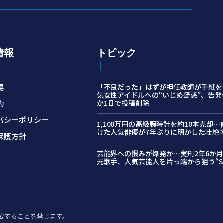
情報
トピック
要
「不良だった」はずが担任教師が手紙を
気女性アイドルへの“いじめ疑惑”、告発
か1日で投稿削除
約
バシーポリシー
1,100万円の高級腕時計を約10本売却
けた人気俳優が7年ぶりに明かした壮絶
保護方針
芸能界への恨みが爆発か…実刑2年6か
元歌手、人気芸能人を片っ端から狙う“S
許可なく転載することを禁じます。