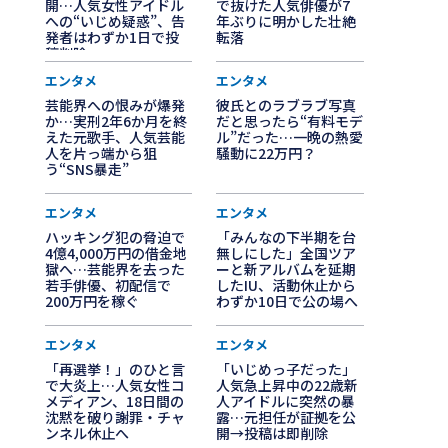
開…人気女性アイドル
で抜けた人気俳優が7
への“いじめ疑惑”、告
年ぶりに明かした壮絶
発者はわずか1日で投
転落
稿削除
エンタメ
エンタメ
芸能界への恨みが爆発
彼氏とのラブラブ写真
か…実刑2年6か月を終
だと思ったら“有料モデ
えた元歌手、人気芸能
ル”だった…一晩の熱愛
人を片っ端から狙
騒動に22万円？
う“SNS暴走”
エンタメ
エンタメ
ハッキング犯の脅迫で
「みんなの下半期を台
4億4,000万円の借金地
無しにした」全国ツア
獄へ…芸能界を去った
ーと新アルバムを延期
若手俳優、初配信で
したIU、活動休止から
200万円を稼ぐ
わずか10日で公の場へ
エンタメ
エンタメ
「再選挙！」のひと言
「いじめっ子だった」
で大炎上…人気女性コ
人気急上昇中の22歳新
メディアン、18日間の
人アイドルに突然の暴
沈黙を破り謝罪・チャ
露…元担任が証拠を公
ンネル休止へ
開→投稿は即削除