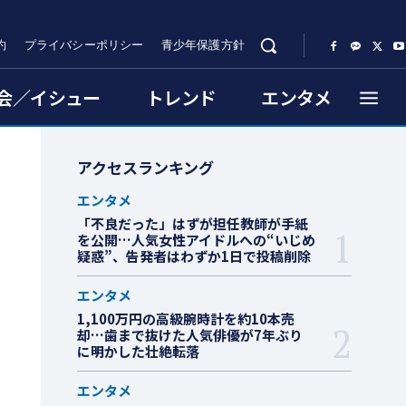
約
プライバシーポリシー
青少年保護方針
会／イシュー
トレンド
エンタメ
アクセスランキング
エンタメ
「不良だった」はずが担任教師が手紙
を公開…人気女性アイドルへの“いじめ
疑惑”、告発者はわずか1日で投稿削除
エンタメ
1,100万円の高級腕時計を約10本売
却…歯まで抜けた人気俳優が7年ぶり
に明かした壮絶転落
エンタメ