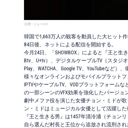
引用：ニュース1
韓国で1,663万人の観客を動員した大ヒッ
84日後、ネットによる配信を開始する。
今月24日、「SHOWBOX」によると『王と生きる
Btv、U+tv）、デジタルケーブルTV（スタジオチョイ
Play、WATCHA、Google TV、YouTu
様々なオンラインおよびモバイルプラットフ
IPTVやケーブルTV、VODプラットフォー
の一部シーンのVFX効果を強化したバージ
劇中メファ役を演じた女優チョン・ミドが歌
ン・ミドはミュージカル女優として活躍した
『王と生きる男』は1457年清泠浦（チョン
自ら選んだ村長と王位から追放され流刑され