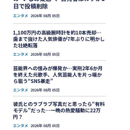
日で投稿削除
エンタメ
2026年 08月 05日
1,100万円の高級腕時計を約10本売却…
歯まで抜けた人気俳優が7年ぶりに明かし
た壮絶転落
エンタメ
2026年 08月 05日
芸能界への恨みが爆発か…実刑2年6か月
を終えた元歌手、人気芸能人を片っ端か
ら狙う“SNS暴走”
エンタメ
2026年 08月 05日
彼氏とのラブラブ写真だと思ったら“有料
モデル”だった…一晩の熱愛騒動に22万
円？
エンタメ
2026年 08月 05日