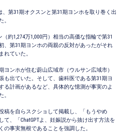
は、第31期オクスンと第31期ヨンホを取り巻く出
た。
（約1,274万1,000円）相当の高価な指輪で第31
初、第31期ヨンホの両親の反対があったがそれ
まれていた。
1期ヨンホが住む蔚山広域市（ウルサン広域市）
張も出ていた。そして、歯科医である第31期ヨ
する計画があるなど、具体的な憶測が事実のよ
た。
た投稿を自らスクショして掲載し、「もうやめ
て、「ChatGPTよ、妊娠説から抜け出す方法を
くの事実無根であることを強調した。