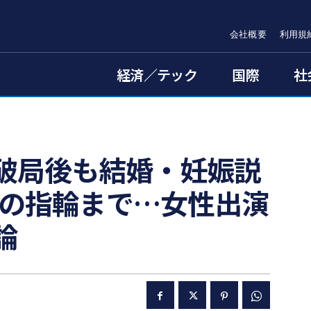
会社概要
利用規
経済／テック
国際
社
破局後も結婚・妊娠説
万円の指輪まで…女性出演
論