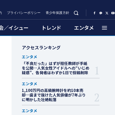
約
プライバシーポリシー
青少年保護方針
会／イシュー
トレンド
エンタメ
アクセスランキング
エンタメ
「不良だった」はずが担任教師が手紙
を公開…人気女性アイドルへの“いじめ
疑惑”、告発者はわずか1日で投稿削除
エンタメ
1,100万円の高級腕時計を約10本売
却…歯まで抜けた人気俳優が7年ぶり
に明かした壮絶転落
エンタメ