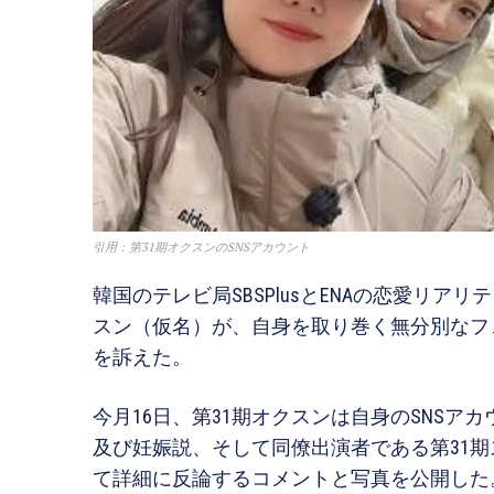
引用：第31期オクスンのSNSアカウント
韓国のテレビ局SBSPlusとENAの恋愛リアリ
スン（仮名）が、自身を取り巻く無分別なフ
を訴えた。
今月16日、第31期オクスンは自身のSNSア
及び妊娠説、そして同僚出演者である第31
て詳細に反論するコメントと写真を公開した