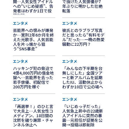
開…人気女性アイドル
で抜けた人気俳優が7
への“いじめ疑惑”、告
年ぶりに明かした壮絶
発者はわずか1日で投
転落
稿削除
エンタメ
エンタメ
芸能界への恨みが爆発
彼氏とのラブラブ写真
か…実刑2年6か月を終
だと思ったら“有料モデ
えた元歌手、人気芸能
ル”だった…一晩の熱愛
人を片っ端から狙
騒動に22万円？
う“SNS暴走”
エンタメ
エンタメ
ハッキング犯の脅迫で
「みんなの下半期を台
4億4,000万円の借金地
無しにした」全国ツア
獄へ…芸能界を去った
ーと新アルバムを延期
若手俳優、初配信で
したIU、活動休止から
200万円を稼ぐ
わずか10日で公の場へ
エンタメ
エンタメ
「再選挙！」のひと言
「いじめっ子だった」
で大炎上…人気女性コ
人気急上昇中の22歳新
メディアン、18日間の
人アイドルに突然の暴
沈黙を破り謝罪・チャ
露…元担任が証拠を公
ンネル休止へ
開→投稿は即削除