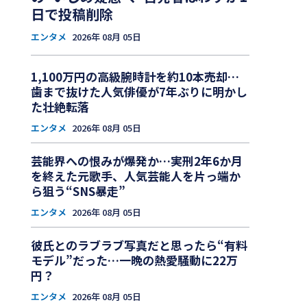
日で投稿削除
エンタメ
2026年 08月 05日
1,100万円の高級腕時計を約10本売却…
歯まで抜けた人気俳優が7年ぶりに明かし
た壮絶転落
エンタメ
2026年 08月 05日
芸能界への恨みが爆発か…実刑2年6か月
を終えた元歌手、人気芸能人を片っ端か
ら狙う“SNS暴走”
エンタメ
2026年 08月 05日
彼氏とのラブラブ写真だと思ったら“有料
モデル”だった…一晩の熱愛騒動に22万
円？
エンタメ
2026年 08月 05日