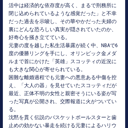
活中は経済的な依存度が高く、まるで刑務所に
閉じ込められているような感覚だった」と不幸
だった過去を示唆し、その華やかだった夫婦の
裏にどんな恐ろしい真実が隠されていたのか、
好奇心を掻き立てている。
元妻の度を越した私生活暴露が続く中、NBAで6
度の優勝リングを手にし、オリンピック金メダ
ルまで首にかけた「英雄」スコッティの近況に
も大きな関心が寄せられている。
困難な離婚過程でも元妻への悪意ある中傷を控
え、「大人の器」を見せていたスコッティだが
最近、正体不明の女性と親密そうにいる姿が写
った写真が公開され、交際報道に火がついてい
る。
沈黙を貫く伝説のバスケットボールスターと歯
止めの効かない暴走を続ける元妻によるハリウ