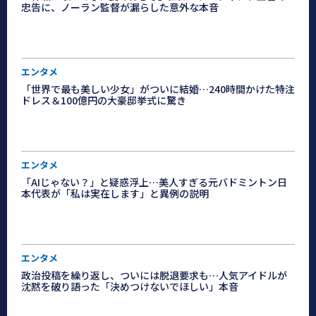
忠告に、ノーラン監督が漏らした意外な本音
エンタメ
「世界で最も美しい少女」がついに結婚…240時間かけた特注
ドレス＆100億円の大豪邸挙式に驚き
エンタメ
「AIじゃない？」と疑惑浮上…美人すぎる元バドミントン日
本代表が「私は実在します」と異例の説明
エンタメ
政治投稿を繰り返し、ついには脱退要求も…人気アイドルが
沈黙を破り語った「決めつけないでほしい」本音