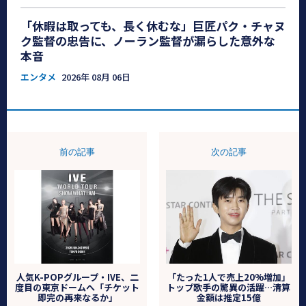
「休暇は取っても、長く休むな」巨匠パク・チャヌ
ク監督の忠告に、ノーラン監督が漏らした意外な
本音
エンタメ
2026年 08月 06日
前の記事
次の記事
人気K-POPグループ・IVE、二
「たった1人で売上20%増加」
度目の東京ドームへ「チケット
トップ歌手の驚異の活躍…清算
即完の再来なるか」
金額は推定15億