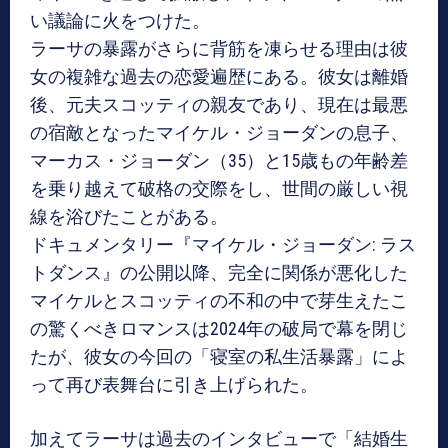
い議論に火をつけた。
ラーサの暴露がさらに背筋を凍らせる理由は彼
女の複雑な過去の恋愛遍歴にある。彼女は離婚
後、元夫スコッティの親友であり、現在は最悪
の宿敵となったマイケル・ジョーダンの息子、
マーカス・ジョーダン（35）と15歳もの年齢差
を乗り越えて破格の交際をし、世間の厳しい視
線を浴びたことがある。
ドキュメンタリー『マイケル・ジョーダン: ラス
トダンス』の公開以降、完全に関係が悪化した
マイケルとスコッティの不和の中で芽生えたこ
の驚くべきロマンスは2024年の破局で幕を閉じ
たが、彼女の今回の「寝室の私生活暴露」によ
って再び表舞台に引き上げられた。
加えてラーサは過去のインタビューで「結婚生