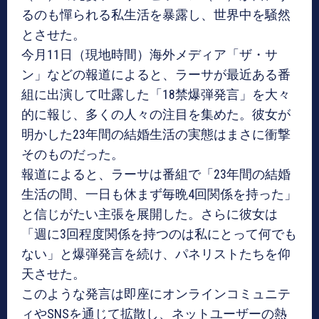
るのも憚られる私生活を暴露し、世界中を騒然
とさせた。
今月11日（現地時間）海外メディア「ザ・サ
ン」などの報道によると、ラーサが最近ある番
組に出演して吐露した「18禁爆弾発言」を大々
的に報じ、多くの人々の注目を集めた。彼女が
明かした23年間の結婚生活の実態はまさに衝撃
そのものだった。
報道によると、ラーサは番組で「23年間の結婚
生活の間、一日も休まず毎晩4回関係を持った」
と信じがたい主張を展開した。さらに彼女は
「週に3回程度関係を持つのは私にとって何でも
ない」と爆弾発言を続け、パネリストたちを仰
天させた。
このような発言は即座にオンラインコミュニテ
ィやSNSを通じて拡散し、ネットユーザーの熱