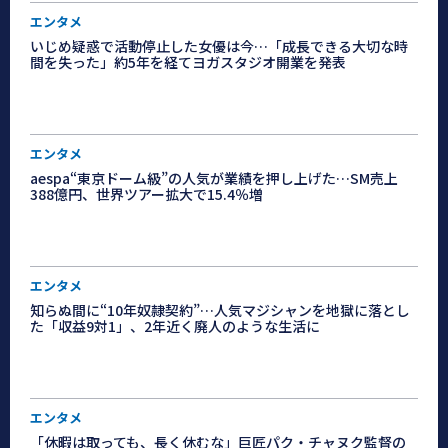
エンタメ
いじめ疑惑で活動停止した女優は今…「成長できる大切な時
間を失った」約5年を経てヨガスタジオ開業を発表
エンタメ
aespa“東京ドーム級”の人気が業績を押し上げた…SM売上
388億円、世界ツアー拡大で15.4％増
エンタメ
知らぬ間に“10年奴隷契約”…人気マジシャンを地獄に落とし
た「収益9対1」、2年近く廃人のような生活に
エンタメ
「休暇は取っても、長く休むな」巨匠パク・チャヌク監督の