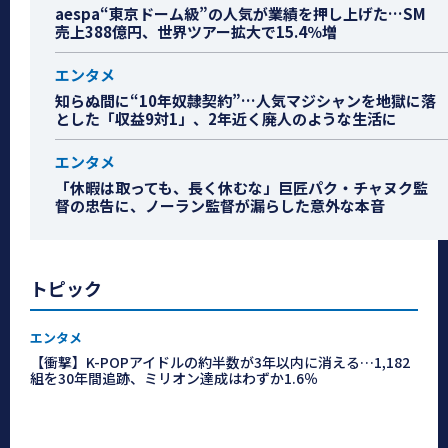
aespa“東京ドーム級”の人気が業績を押し上げた…SM
売上388億円、世界ツアー拡大で15.4％増
エンタメ
知らぬ間に“10年奴隷契約”…人気マジシャンを地獄に落
とした「収益9対1」、2年近く廃人のような生活に
エンタメ
「休暇は取っても、長く休むな」巨匠パク・チャヌク監
督の忠告に、ノーラン監督が漏らした意外な本音
トピック
エンタメ
【衝撃】K-POPアイドルの約半数が3年以内に消える…1,182
組を30年間追跡、ミリオン達成はわずか1.6％