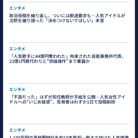
エンタメ
政治投稿を繰り返し、ついには脱退要求も…人気アイドルが
沈黙を破り語った「決めつけないでほしい」本音
エンタメ
「人気歌手に44億円奪われた」拘束された芸能事務所代表、
22億1円肩代わりと“世論操作”まで暴露か
エンタメ
「不良だった」はずが担任教師が手紙を公開…人気女性アイ
ドルへの“いじめ疑惑”、告発者はわずか1日で投稿削除
エンタメ
1,100万円の高級腕時計を約10本売却…歯まで抜けた人気俳優