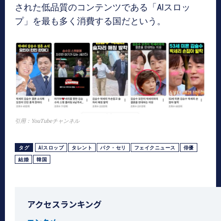
された低品質のコンテンツである「AIスロッ
プ」を最も多く消費する国だという。
引用：YouTubeチャンネル
タグ
AIスロップ
タレント
パク・セリ
フェイクニュース
俳優
結婚
韓国
アクセスランキング