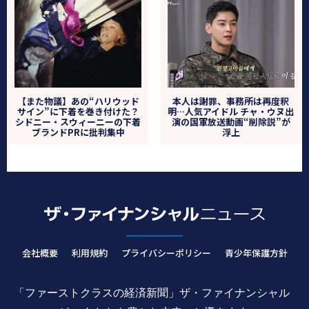
【また物議】あの“ハリウッド
本人は謝罪、事務所は再度釈
サイン”に下着を巻き付けた？
明…人気アイドル チャ・ウヌ出
シドニー・スウィーニーの下着
演の国軍放送動画“削除説”が
ブランドPRに批判集中
浮上
会社概要
利用規約
プライバシーポリシー
青少年保護方針
「ファーストクラスの経済新聞」ザ・ファイナンシャル