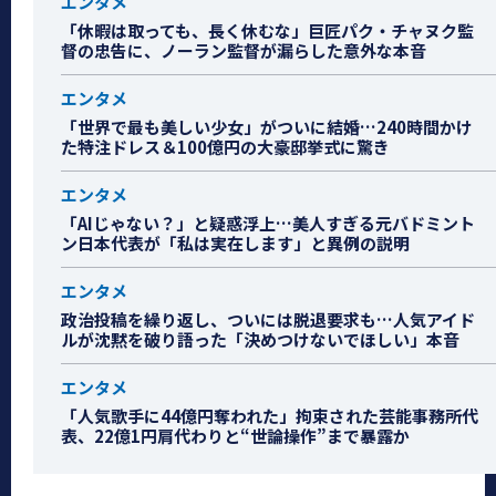
エンタメ
「休暇は取っても、長く休むな」巨匠パク・チャヌク監
督の忠告に、ノーラン監督が漏らした意外な本音
エンタメ
「世界で最も美しい少女」がついに結婚…240時間かけ
た特注ドレス＆100億円の大豪邸挙式に驚き
エンタメ
「AIじゃない？」と疑惑浮上…美人すぎる元バドミント
ン日本代表が「私は実在します」と異例の説明
エンタメ
政治投稿を繰り返し、ついには脱退要求も…人気アイド
ルが沈黙を破り語った「決めつけないでほしい」本音
エンタメ
「人気歌手に44億円奪われた」拘束された芸能事務所代
表、22億1円肩代わりと“世論操作”まで暴露か