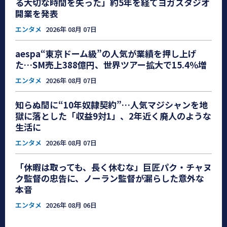
る大切な時間を失った」約5年を経てヨガスタジオ
開業を発表
エンタメ
2026年 08月 07日
aespa“東京ドーム級”の人気が業績を押し上げ
た…SM売上388億円、世界ツアー拡大で15.4％増
エンタメ
2026年 08月 07日
知らぬ間に“10年奴隷契約”…人気マジシャンを地
獄に落とした「収益9対1」、2年近く廃人のような
生活に
エンタメ
2026年 08月 07日
「休暇は取っても、長く休むな」巨匠パク・チャヌ
ク監督の忠告に、ノーラン監督が漏らした意外な
本音
エンタメ
2026年 08月 06日