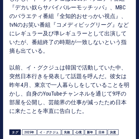
『デカい奴らサバイバルーモッチッパ』、MBC
のバラエティ番組『全知的おせっかい視点』、
tvNのお笑い番組『コメディビッグリーグ』など
にレギュラー及び準レギュラーとして出演して
いたが、番組終了の時期が一致しないという指
摘も出ている。
以前、イ・グクジュは韓国で活動していた中、
突然日本行きを発表して話題を呼んだ。彼女は
昨年4月、東京で一人暮らしをしていることを明
かし、自身のYouTubeチャンネルを通じて9坪の
部屋を公開し、芸能界の仕事が減ったため日本
に来たことを率直に告白した。
タグ
2025年
イ・グクジュ
失敗
心境
新年
日本
決意