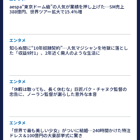
aespa“東京ドーム級”の人気が業績を押し上げた…SM売上
388億円、世界ツアー拡大で15.4％増
エンタメ
知らぬ間に“10年奴隷契約”…人気マジシャンを地獄に落とし
た「収益9対1」、2年近く廃人のような生活に
エンタメ
「休暇は取っても、長く休むな」巨匠パク・チャヌク監督の
忠告に、ノーラン監督が漏らした意外な本音
エンタメ
「世界で最も美しい少女」がついに結婚…240時間かけた特注
ドレス＆100億円の大豪邸挙式に驚き