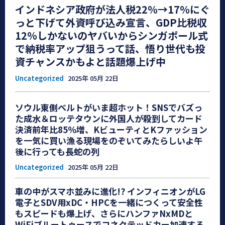
インドネシア政府が法人税22％→17％にぐ
っと下げて外資呼び込み宣言、GDP比税収
12％しかないのヤバいからシンガポール式
で納税率アップ狙うって話、悟り世代も投
資チャンスかもよと話題爆上げ中
Uncategorized
2025年 05月 22日
ソウル東側ベルトがいま超ホット！SNSでバズっ
た成水＆ロッテタウンに外国人が殺到してカード
決済前年比85％増、KビューティとKファッション
を一気に買い漁る現場をのぞいてみたらしいよ午
後に行っても長蛇の列
Uncategorized
2025年 05月 22日
車の中がスマホ並みに進化!? インフィニオンがLG
電子とSDV用xDC・HPCを一緒につくって安全性
もスピードも爆上げ、さらにハンファNxMDと
WiFiブルートゥースでコネクテッドカー加速する