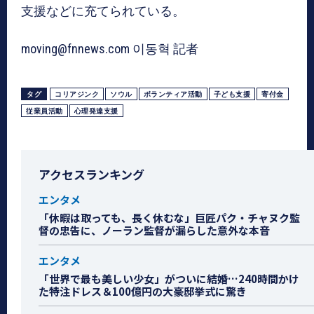
支援などに充てられている。
moving@fnnews.com 이동혁 記者
タグ
コリアジンク
ソウル
ボランティア活動
子ども支援
寄付金
従業員活動
心理発達支援
アクセスランキング
エンタメ
「休暇は取っても、長く休むな」巨匠パク・チャヌク監
督の忠告に、ノーラン監督が漏らした意外な本音
エンタメ
「世界で最も美しい少女」がついに結婚…240時間かけ
た特注ドレス＆100億円の大豪邸挙式に驚き