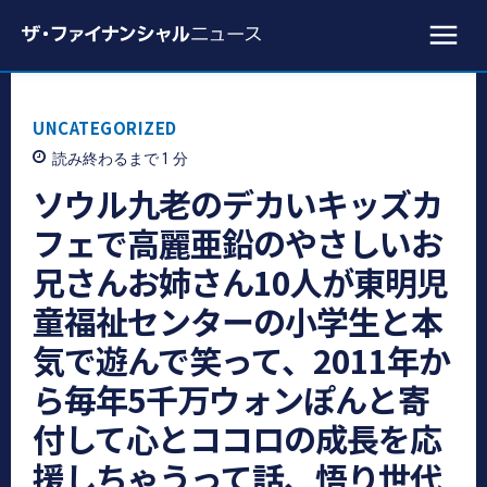
UNCATEGORIZED
読み終わるまで 1
分
ソウル九老のデカいキッズカ
フェで高麗亜鉛のやさしいお
兄さんお姉さん10人が東明児
童福祉センターの小学生と本
気で遊んで笑って、2011年か
ら毎年5千万ウォンぽんと寄
付して心とココロの成長を応
援しちゃうって話、悟り世代