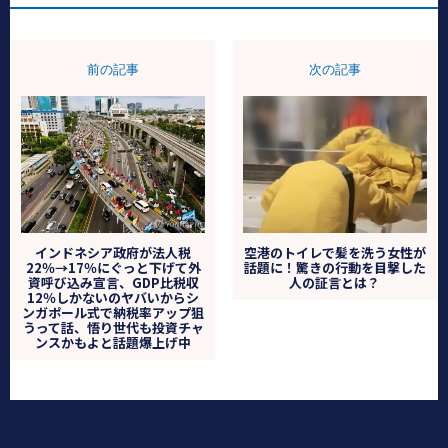
前の記事
次の記事
インドネシア政府が法人税
空港のトイレで髪を洗う女性が
22％→17％にぐっと下げて外
話題に！驚きの行動を目撃した
資呼び込み宣言、GDP比税収
人の証言とは？
12％しかないのヤバいからシ
ンガポール式で納税率アップ狙
うって話、悟り世代も投資チャ
ンスかもよと話題爆上げ中