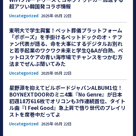
超アツい韓国発コラボ情報
Uncategorized
2025年 05月 22日
東明大で学生興奮！ペット葬儀プラットフォーム
「ポポーズ」を手掛けるペットドックのオ・テフ
ァン代表が語る、命を大事にするデジタルお別れ
と若手起業のワクワク未来と学生Q&Aが白熱、ペ
ットロスケアの青い海市場でチャンスをつかむ方
法までぜんぶ聞いてみた
Uncategorized
2025年 05月 22日
星野源を抑えてビルボードジャパンALBUM1位！
BOYNEXTDOORのミニ4集『No Genre』が日本
初週18万616枚でオリコンも3作連続首位、タイト
ル曲『I Feel Good』急上昇で悟り世代のプレイリ
ストを席巻中だってよ
Uncategorized
2025年 05月 22日