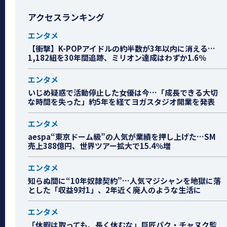
アクセスランキング
エンタメ
【衝撃】K-POPアイドルの約半数が3年以内に消える…
1,182組を30年間追跡、ミリオン達成はわずか1.6％
エンタメ
いじめ疑惑で活動停止した女優は今…「成長できる大切
な時間を失った」約5年を経てヨガスタジオ開業を発表
エンタメ
aespa“東京ドーム級”の人気が業績を押し上げた…SM
売上388億円、世界ツアー拡大で15.4％増
エンタメ
知らぬ間に“10年奴隷契約”…人気マジシャンを地獄に落
とした「収益9対1」、2年近く廃人のような生活に
エンタメ
「休暇は取っても、長く休むな」巨匠パク・チャヌク監