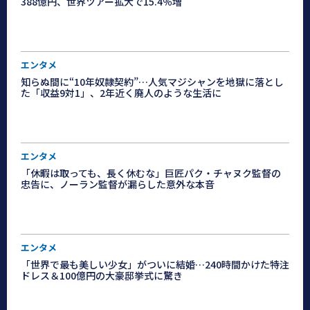
388億円、世界ツアー拡大で15.4％増
エンタメ
知らぬ間に“10年奴隷契約”…人気マジシャンを地獄に落とし
た「収益9対1」、2年近く廃人のような生活に
エンタメ
「休暇は取っても、長く休むな」巨匠パク・チャヌク監督の
忠告に、ノーラン監督が漏らした意外な本音
エンタメ
「世界で最も美しい少女」がついに結婚…240時間かけた特注
ドレス＆100億円の大豪邸挙式に驚き