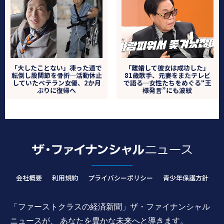
「大したことない」凍った道で
「離婚して彼女は成功した」
転倒し股関節を骨折…活動休止
81歳歌手、元妻をまたテレビ
していたベテラン女優、2か月
で語る…女性たちをめぐる“王
ぶりに復帰へ
様発言”にも波紋
会社概要
利用規約
プライバシーポリシー
青少年保護方針
「ファーストクラスの経済新聞」ザ・ファイナンシャル
ニュースが、 あなたを豊かな未来へと導きます。