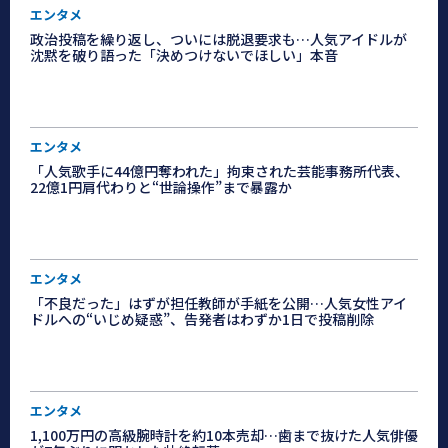
エンタメ
政治投稿を繰り返し、ついには脱退要求も…人気アイドルが
沈黙を破り語った「決めつけないでほしい」本音
エンタメ
「人気歌手に44億円奪われた」拘束された芸能事務所代表、
22億1円肩代わりと“世論操作”まで暴露か
エンタメ
「不良だった」はずが担任教師が手紙を公開…人気女性アイ
ドルへの“いじめ疑惑”、告発者はわずか1日で投稿削除
エンタメ
1,100万円の高級腕時計を約10本売却…歯まで抜けた人気俳優