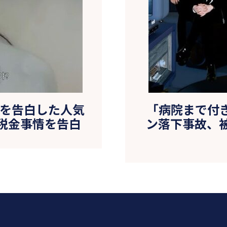
億を告白した人気
「病院まで付
税金事情を告白
ン落下事故、