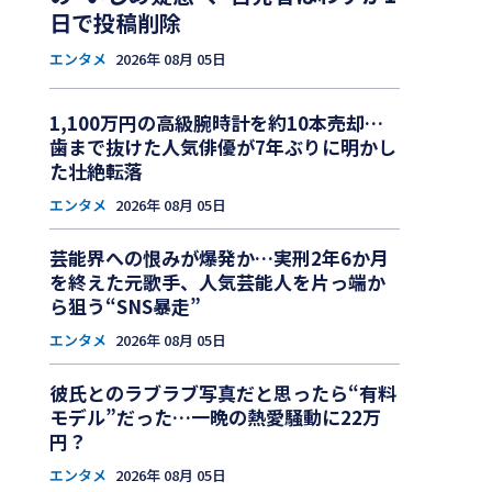
日で投稿削除
エンタメ
2026年 08月 05日
1,100万円の高級腕時計を約10本売却…
歯まで抜けた人気俳優が7年ぶりに明かし
た壮絶転落
エンタメ
2026年 08月 05日
芸能界への恨みが爆発か…実刑2年6か月
を終えた元歌手、人気芸能人を片っ端か
ら狙う“SNS暴走”
エンタメ
2026年 08月 05日
彼氏とのラブラブ写真だと思ったら“有料
モデル”だった…一晩の熱愛騒動に22万
円？
エンタメ
2026年 08月 05日