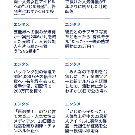
開…人気女性アイドル
で抜けた人気俳優が7
への“いじめ疑惑”、告
年ぶりに明かした壮絶
発者はわずか1日で投
転落
稿削除
エンタメ
エンタメ
芸能界への恨みが爆発
彼氏とのラブラブ写真
か…実刑2年6か月を終
だと思ったら“有料モデ
えた元歌手、人気芸能
ル”だった…一晩の熱愛
人を片っ端から狙
騒動に22万円？
う“SNS暴走”
エンタメ
エンタメ
ハッキング犯の脅迫で
「みんなの下半期を台
4億4,000万円の借金地
無しにした」全国ツア
獄へ…芸能界を去った
ーと新アルバムを延期
若手俳優、初配信で
したIU、活動休止から
200万円を稼ぐ
わずか10日で公の場へ
エンタメ
エンタメ
「再選挙！」のひと言
「いじめっ子だった」
で大炎上…人気女性コ
人気急上昇中の22歳新
メディアン、18日間の
人アイドルに突然の暴
沈黙を破り謝罪・チャ
露…元担任が証拠を公
ンネル休止へ
開→投稿は即削除