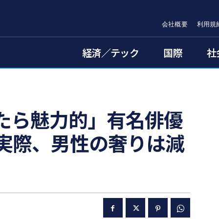
会社概要
利用規
経済／テック
国際
社
たら魅力的」有名俳優
実際、男性の奢りは減