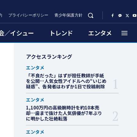
約
プライバシーポリシー
青少年保護方針
会／イシュー
トレンド
エンタメ
アクセスランキング
エンタメ
「不良だった」はずが担任教師が手紙
を公開…人気女性アイドルへの“いじめ
疑惑”、告発者はわずか1日で投稿削除
エンタメ
1,100万円の高級腕時計を約10本売
却…歯まで抜けた人気俳優が7年ぶり
に明かした壮絶転落
エンタメ