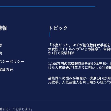
情報
トピック
要
「不良だった」はずが担任教師が手紙を
気女性アイドルへの“いじめ疑惑”、告発
か1日で投稿削除
約
バシーポリシー
1,100万円の高級腕時計を約10本売却
けた人気俳優が7年ぶりに明かした壮絶
保護方針
芸能界への恨みが爆発か…実刑2年6か
元歌手、人気芸能人を片っ端から狙う“S
許可なく転載することを禁じます。