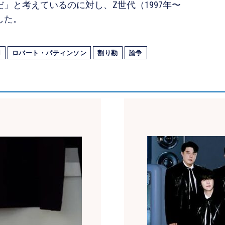
」と考えているのに対し、Z世代（1997年〜
した。
用
ロバート・パティンソン
割り勘
論争