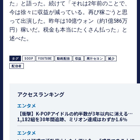
た」と語った。続けて「それは2年前のことで、
今は徐々に収益が減っている。再び稼ごうと思
って出演した。昨年は10億ウォン（約1億586万
円）稼いだ。税金も本当にたくさん払った」と
述べた。
タグ
SOOP
YOUTUBE
動画配信
収益
果汁セヨン
減少
配信者
アクセスランキング
エンタメ
【衝撃】K-POPアイドルの約半数が3年以内に消える…
1,182組を30年間追跡、ミリオン達成はわずか1.6％
エンタメ