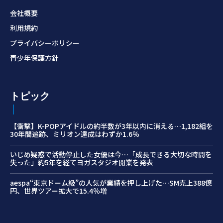
会社概要
利用規約
プライバシーポリシー
青少年保護方針
トピック
【衝撃】K-POPアイドルの約半数が3年以内に消える…1,182組を
30年間追跡、ミリオン達成はわずか1.6％
いじめ疑惑で活動停止した女優は今…「成長できる大切な時間を
失った」約5年を経てヨガスタジオ開業を発表
aespa“東京ドーム級”の人気が業績を押し上げた…SM売上388億
円、世界ツアー拡大で15.4％増