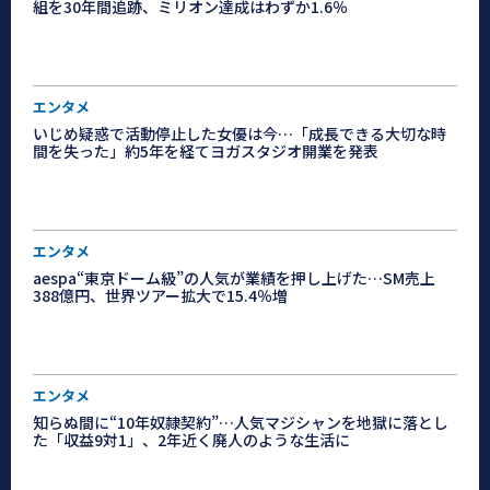
組を30年間追跡、ミリオン達成はわずか1.6％
エンタメ
いじめ疑惑で活動停止した女優は今…「成長できる大切な時
間を失った」約5年を経てヨガスタジオ開業を発表
エンタメ
aespa“東京ドーム級”の人気が業績を押し上げた…SM売上
388億円、世界ツアー拡大で15.4％増
エンタメ
知らぬ間に“10年奴隷契約”…人気マジシャンを地獄に落とし
た「収益9対1」、2年近く廃人のような生活に