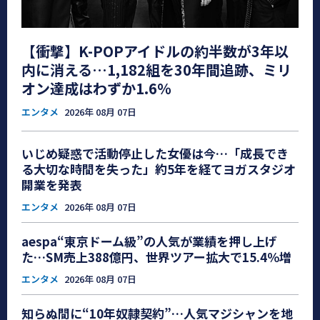
【衝撃】K-POPアイドルの約半数が3年以
内に消える…1,182組を30年間追跡、ミリ
オン達成はわずか1.6％
エンタメ
2026年 08月 07日
いじめ疑惑で活動停止した女優は今…「成長でき
る大切な時間を失った」約5年を経てヨガスタジオ
開業を発表
エンタメ
2026年 08月 07日
aespa“東京ドーム級”の人気が業績を押し上げ
た…SM売上388億円、世界ツアー拡大で15.4％増
エンタメ
2026年 08月 07日
知らぬ間に“10年奴隷契約”…人気マジシャンを地