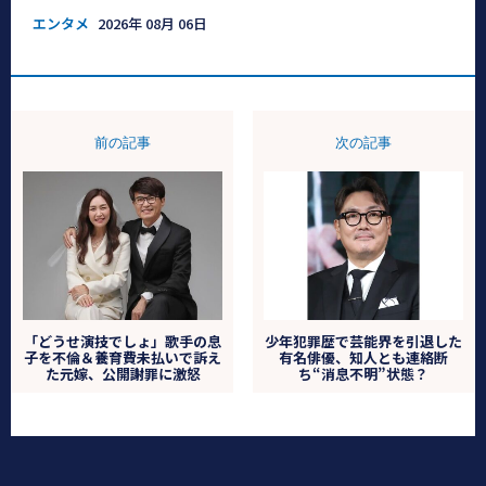
エンタメ
2026年 08月 06日
前の記事
次の記事
「どうせ演技でしょ」歌手の息
少年犯罪歴で芸能界を引退した
子を不倫＆養育費未払いで訴え
有名俳優、知人とも連絡断
た元嫁、公開謝罪に激怒
ち“消息不明”状態？