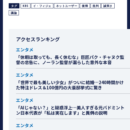
タグ
KBS
イ・フィジェ
ネットユーザー
復帰
批判
誠実さ
議論
アクセスランキング
エンタメ
「休暇は取っても、長く休むな」巨匠パク・チャヌク監
督の忠告に、ノーラン監督が漏らした意外な本音
エンタメ
「世界で最も美しい少女」がついに結婚…240時間かけ
た特注ドレス＆100億円の大豪邸挙式に驚き
エンタメ
「AIじゃない？」と疑惑浮上…美人すぎる元バドミント
ン日本代表が「私は実在します」と異例の説明
エンタメ