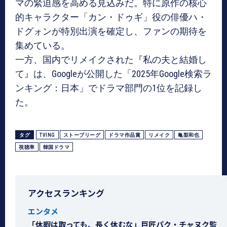
マの緊迫感を高める見込みだ。特に原作の核心
的キャラクター「カン・ドゥギ」役の俳優ハ・
ドグォンが特別出演を確定し、ファンの期待を
集めている。
一方、国内でリメイクされた『私の夫と結婚し
て』は、Googleが公開した「2025年Google検索ラ
ンキング：日本」でドラマ部門の1位を記録し
た。
タグ
TVING
ストーブリーグ
ドラマ作品賞
リメイク
亀梨和也
視聴率
韓国ドラマ
アクセスランキング
エンタメ
「休暇は取っても、長く休むな」巨匠パク・チャヌク監