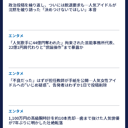
政治投稿を繰り返し、ついには脱退要求も…人気アイドルが
沈黙を破り語った「決めつけないでほしい」本音
エンタメ
「人気歌手に44億円奪われた」拘束された芸能事務所代表、
22億1円肩代わりと“世論操作”まで暴露か
エンタメ
「不良だった」はずが担任教師が手紙を公開…人気女性アイ
ドルへの“いじめ疑惑”、告発者はわずか1日で投稿削除
エンタメ
1,100万円の高級腕時計を約10本売却…歯まで抜けた人気俳優
が7年ぶりに明かした壮絶転落