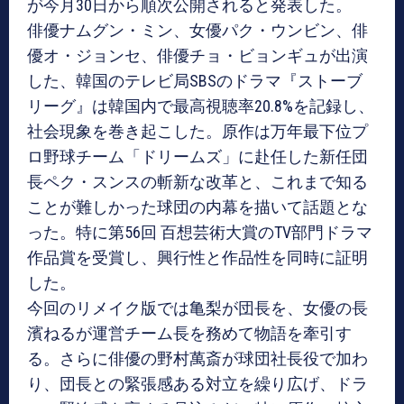
が今月30日から順次公開されると発表した。
俳優ナムグン・ミン、女優パク・ウンビン、俳
優オ・ジョンセ、俳優チョ・ビョンギュが出演
した、韓国のテレビ局SBSのドラマ『ストーブ
リーグ』は韓国内で最高視聴率20.8%を記録し、
社会現象を巻き起こした。原作は万年最下位プ
ロ野球チーム「ドリームズ」に赴任した新任団
長ペク・スンスの斬新な改革と、これまで知る
ことが難しかった球団の内幕を描いて話題とな
った。特に第56回 百想芸術大賞のTV部門ドラマ
作品賞を受賞し、興行性と作品性を同時に証明
した。
今回のリメイク版では亀梨が団長を、女優の長
濱ねるが運営チーム長を務めて物語を牽引す
る。さらに俳優の野村萬斎が球団社長役で加わ
り、団長との緊張感ある対立を繰り広げ、ドラ