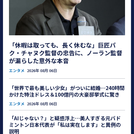
「休暇は取っても、長く休むな」巨匠パ
ク・チャヌク監督の忠告に、ノーラン監督
が漏らした意外な本音
エンタメ
2026年 08月 06日
「世界で最も美しい少女」がついに結婚…240時間
かけた特注ドレス＆100億円の大豪邸挙式に驚き
エンタメ
2026年 08月 06日
「AIじゃない？」と疑惑浮上…美人すぎる元バド
ミントン日本代表が「私は実在します」と異例の
説明