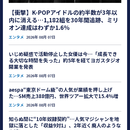
【衝撃】K-POPアイドルの約半数が3年以
内に消える…1,182組を30年間追跡、ミリ
オン達成はわずか1.6％
エンタメ
2026年 08月 07日
いじめ疑惑で活動停止した女優は今…「成長でき
る大切な時間を失った」約5年を経てヨガスタジオ
開業を発表
エンタメ
2026年 08月 07日
aespa“東京ドーム級”の人気が業績を押し上げ
た…SM売上388億円、世界ツアー拡大で15.4％増
エンタメ
2026年 08月 07日
知らぬ間に“10年奴隷契約”…人気マジシャンを地
獄に落とした「収益9対1」、2年近く廃人のような