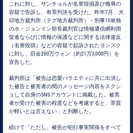
これに対し、サンチョルが名誉毀損及び侮辱の
容疑で告訴し、有罪判決を受けた。昨年7月、大
邱地方裁判所（テグ地方裁判所）・刑事10単独
のホ・ジョンイン部長裁判官は情報通信網利用
促進ならびに情報の保護などに関する法律違反
（名誉毀損）などの容疑で起訴されたヨンスク
に対し、罰金200万ウォン（約21万3,000円）を
宣告した。
裁判所は「被告は恋愛バラエティに共に出演し
た被告と被害者の間のメッセージ内容をスクシ
ョして自身のSNSアカウントに掲載した。被害
者が受けた被害の程度などを考慮すると、罪質
が軽いとは言えない」と判断した。
続けて「ただし、被告が犯行事実関係をすべて