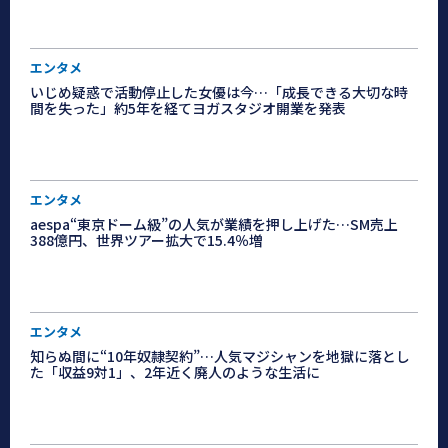
エンタメ
いじめ疑惑で活動停止した女優は今…「成長できる大切な時
間を失った」約5年を経てヨガスタジオ開業を発表
エンタメ
aespa“東京ドーム級”の人気が業績を押し上げた…SM売上
388億円、世界ツアー拡大で15.4％増
エンタメ
知らぬ間に“10年奴隷契約”…人気マジシャンを地獄に落とし
た「収益9対1」、2年近く廃人のような生活に