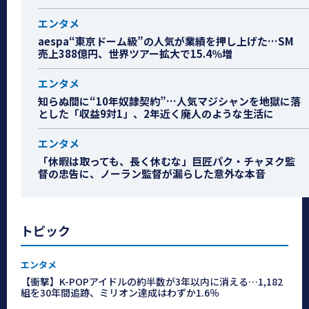
エンタメ
aespa“東京ドーム級”の人気が業績を押し上げた…SM
売上388億円、世界ツアー拡大で15.4％増
エンタメ
知らぬ間に“10年奴隷契約”…人気マジシャンを地獄に落
とした「収益9対1」、2年近く廃人のような生活に
エンタメ
「休暇は取っても、長く休むな」巨匠パク・チャヌク監
督の忠告に、ノーラン監督が漏らした意外な本音
トピック
エンタメ
【衝撃】K-POPアイドルの約半数が3年以内に消える…1,182
組を30年間追跡、ミリオン達成はわずか1.6％