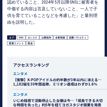
認めていること、2024年5月以降SNSに被害者を
中傷する内容は言及していないこと、一人で子
供を育てていることなどを考慮した」と量刑理
由を説明した。
タグ
SNS
ヨンスク
公開批判
名誉毀損
恋愛バラエティ
悪質コメント
罰金
アクセスランキング
エンタメ
【衝撃】K-POPアイドルの約半数が3年以内に消える…
1,182組を30年間追跡、ミリオン達成はわずか1.6％
エンタメ
いじめ疑惑で活動停止した女優は今…「成長できる大切
な時間を失った」約5年を経てヨガスタジオ開業を発表