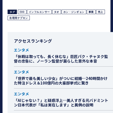
タグ
EXO
インフルエンサー
タオ
ホン・ジンギョン
事業
売上
生理用ナプキン
アクセスランキング
エンタメ
「休暇は取っても、長く休むな」巨匠パク・チャヌク監
督の忠告に、ノーラン監督が漏らした意外な本音
エンタメ
「世界で最も美しい少女」がついに結婚…240時間かけ
た特注ドレス＆100億円の大豪邸挙式に驚き
エンタメ
「AIじゃない？」と疑惑浮上…美人すぎる元バドミント
ン日本代表が「私は実在します」と異例の説明