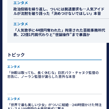
エンタメ
政治投稿を繰り返し、ついには脱退要求も…人気アイド
ルが沈黙を破り語った「決めつけないでほしい」本音
エンタメ
「人気歌手に44億円奪われた」拘束された芸能事務所代
表、22億1円肩代わりと“世論操作”まで暴露か
トピック
エンタメ
「休暇は取っても、長く休むな」巨匠パク・チャヌク監督の
忠告に、ノーラン監督が漏らした意外な本音
エンタメ
「世界で最も美しい少女」がついに結婚…240時間かけた特注
ドレス＆100億円の大豪邸挙式に驚き