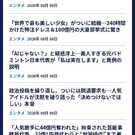
エンタメ
2026年 08月 06日
「世界で最も美しい少女」がついに結婚…240時間
かけた特注ドレス＆100億円の大豪邸挙式に驚き
エンタメ
2026年 08月 06日
「AIじゃない？」と疑惑浮上…美人すぎる元バド
ミントン日本代表が「私は実在します」と異例の
説明
エンタメ
2026年 08月 06日
政治投稿を繰り返し、ついには脱退要求も…人気
アイドルが沈黙を破り語った「決めつけないでほ
しい」本音
エンタメ
2026年 08月 06日
「人気歌手に44億円奪われた」拘束された芸能事
務所代表、22億1円肩代わりと“世論操作”まで暴