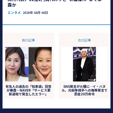
露か
エンタメ
2026年 08月 06日
前の記事
次の記事
有名人の過去の「知恵袋」回答
SNS発言が火種に…イ・ハヌ
が暴露⋯NAVER「サービス更
ル、元紛争相手への侮辱発言で
新過程で発生したエラー」
罰金20万命令