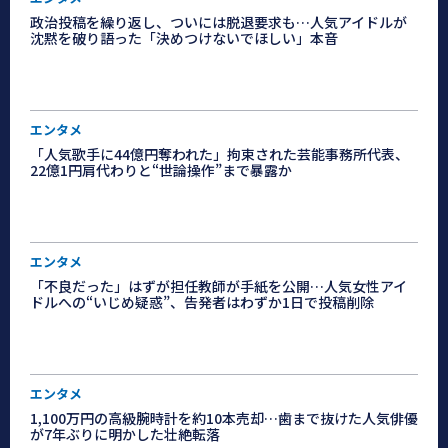
政治投稿を繰り返し、ついには脱退要求も…人気アイドルが
沈黙を破り語った「決めつけないでほしい」本音
エンタメ
「人気歌手に44億円奪われた」拘束された芸能事務所代表、
22億1円肩代わりと“世論操作”まで暴露か
エンタメ
「不良だった」はずが担任教師が手紙を公開…人気女性アイ
ドルへの“いじめ疑惑”、告発者はわずか1日で投稿削除
エンタメ
1,100万円の高級腕時計を約10本売却…歯まで抜けた人気俳優
が7年ぶりに明かした壮絶転落