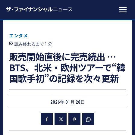
エンタメ
読み終わるまで 1
分
販売開始直後に完売続出 …
BTS、北米・欧州ツアーで“韓
国歌手初”の記録を次々更新
2026年 01月 28日