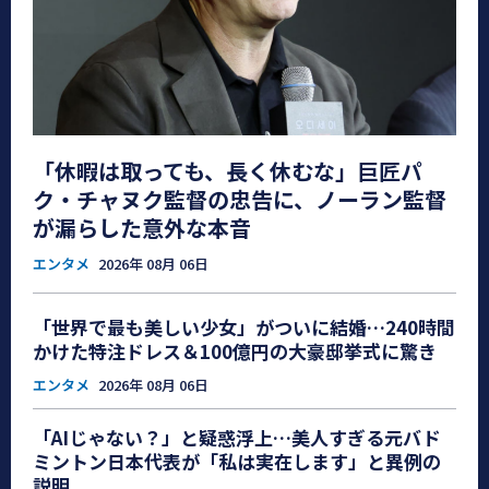
「休暇は取っても、長く休むな」巨匠パ
ク・チャヌク監督の忠告に、ノーラン監督
が漏らした意外な本音
エンタメ
2026年 08月 06日
「世界で最も美しい少女」がついに結婚…240時間
かけた特注ドレス＆100億円の大豪邸挙式に驚き
エンタメ
2026年 08月 06日
「AIじゃない？」と疑惑浮上…美人すぎる元バド
ミントン日本代表が「私は実在します」と異例の
説明