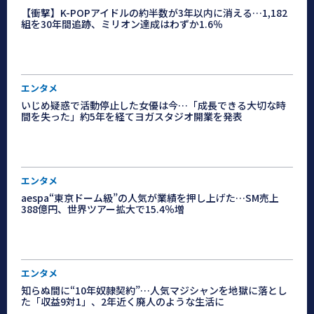
【衝撃】K-POPアイドルの約半数が3年以内に消える…1,182
組を30年間追跡、ミリオン達成はわずか1.6％
エンタメ
いじめ疑惑で活動停止した女優は今…「成長できる大切な時
間を失った」約5年を経てヨガスタジオ開業を発表
エンタメ
aespa“東京ドーム級”の人気が業績を押し上げた…SM売上
388億円、世界ツアー拡大で15.4％増
エンタメ
知らぬ間に“10年奴隷契約”…人気マジシャンを地獄に落とし
た「収益9対1」、2年近く廃人のような生活に