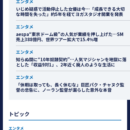
エンタメ
いじめ疑惑で活動停止した女優は今…「成長できる大切
な時間を失った」約5年を経てヨガスタジオ開業を発表
エンタメ
aespa“東京ドーム級”の人気が業績を押し上げた…SM
売上388億円、世界ツアー拡大で15.4％増
エンタメ
知らぬ間に“10年奴隷契約”…人気マジシャンを地獄に落
とした「収益9対1」、2年近く廃人のような生活に
エンタメ
「休暇は取っても、長く休むな」巨匠パク・チャヌク監
督の忠告に、ノーラン監督が漏らした意外な本音
トピック
エンタメ