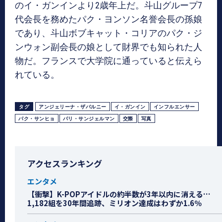
のイ・ガンインより2歳年上だ。斗山グループ7
代会長を務めたパク・ヨンソン名誉会長の孫娘
であり、斗山ボブキャット・コリアのパク・ジ
ンウォン副会長の娘として財界でも知られた人
物だ。フランスで大学院に通っていると伝えら
れている。
タグ
アンジェリーナ・ザバルニー
イ・ガンイン
インフルエンサー
パク・サンヒョ
パリ・サンジェルマン
交際
写真
アクセスランキング
エンタメ
【衝撃】K-POPアイドルの約半数が3年以内に消える…
1,182組を30年間追跡、ミリオン達成はわずか1.6％