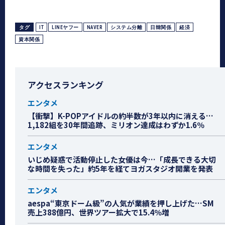
タグ
IT
LINEヤフー
NAVER
システム分離
日韓関係
経済
資本関係
アクセスランキング
エンタメ
【衝撃】K-POPアイドルの約半数が3年以内に消える…
1,182組を30年間追跡、ミリオン達成はわずか1.6％
エンタメ
いじめ疑惑で活動停止した女優は今…「成長できる大切
な時間を失った」約5年を経てヨガスタジオ開業を発表
エンタメ
aespa“東京ドーム級”の人気が業績を押し上げた…SM
売上388億円、世界ツアー拡大で15.4％増