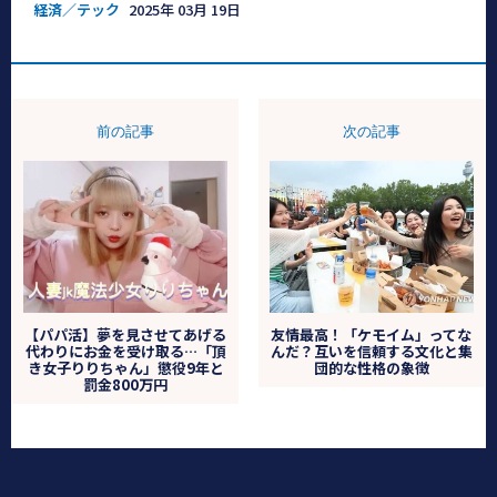
経済／テック
2025年 03月 19日
前の記事
次の記事
【パパ活】夢を見させてあげる
友情最高！「ケモイム」ってな
代わりにお金を受け取る…「頂
んだ？互いを信頼する文化と集
き女子りりちゃん」懲役9年と
団的な性格の象徴
罰金800万円