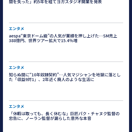
間を失った」約5年を経てヨガスタジオ開業を発表
エンタメ
aespa“東京ドーム級”の人気が業績を押し上げた…SM売上
388億円、世界ツアー拡大で15.4％増
エンタメ
知らぬ間に“10年奴隷契約”…人気マジシャンを地獄に落とし
た「収益9対1」、2年近く廃人のような生活に
エンタメ
「休暇は取っても、長く休むな」巨匠パク・チャヌク監督の
忠告に、ノーラン監督が漏らした意外な本音