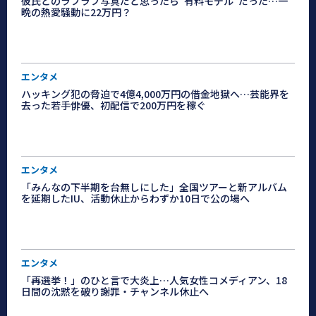
彼氏とのラブラブ写真だと思ったら“有料モデル”だった…一
晩の熱愛騒動に22万円？
エンタメ
ハッキング犯の脅迫で4億4,000万円の借金地獄へ…芸能界を
去った若手俳優、初配信で200万円を稼ぐ
エンタメ
「みんなの下半期を台無しにした」全国ツアーと新アルバム
を延期したIU、活動休止からわずか10日で公の場へ
エンタメ
「再選挙！」のひと言で大炎上…人気女性コメディアン、18
日間の沈黙を破り謝罪・チャンネル休止へ