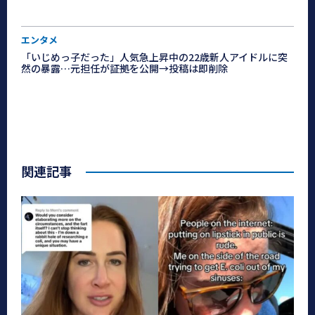
エンタメ
「いじめっ子だった」人気急上昇中の22歳新人アイドルに突
然の暴露…元担任が証拠を公開→投稿は即削除
関連記事