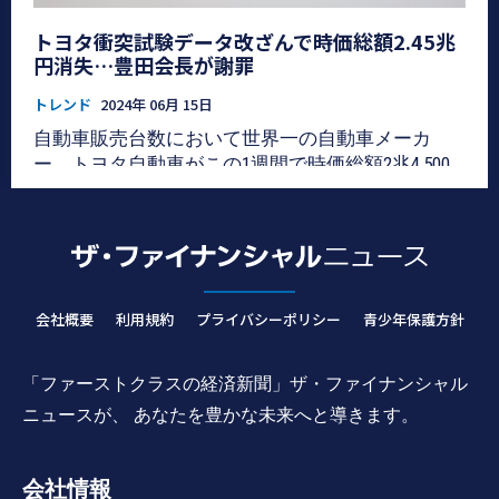
ブリッドヒュンダイのファミリールックが新たに
装着 ヒュンダイの2024年型ソナタハイブリッド
トヨタ衝突試験データ改ざんで時価総額2.45兆
は、国内外を問わず注目を浴びているモデルだ。
円消失…豊田会長が謝罪
これまでのモデルは前面が「ナマズ」に似てると
トレンド
2024年 06月 15日
いう意見が多かったが、2024年型は改善され、ヒ
ュンダイのファミリールックであるシームレスホ
自動車販売台数において世界一の自動車メーカ
ライゾンランプとスポーティな雰囲気にデザイン
ー、トヨタ自動車がこの1週間で時価総額2兆4,500
が変わり、大きな人気を博した。 該当モデルは直
億円を失ったことがわかった。 国土交通省によ
列4気筒自然吸気エンジンを搭載し、195馬力を発
り、特定の自動車モデルを認証する際、誤ったデ
揮できるという。また、内部のクラスターのサイ
ータを使用していたことが明らかになり、株価が
ズも既存の10.25インチからさらに大きくなり、
急落した影響だ。 通信社「CNBC」は10日、トヨタ
12.3インチのタッチスクリーンカーブドディスプレ
の株価が先週5.4％以上急落し、時価総額2兆4,500億
イが搭載されている。ギアのセレクターをステア
円が消えたと報道した。 業界2位のマツダも試験デ
会社概要
利用規約
プライバシーポリシー
青少年保護方針
リングカラムに移動し、前のモデルよりも広い収
ータの改ざんが発覚し、同期間中株価が7.7％急落
納スペースとカップホルダースペースを作った。
し、時価総額803億3,000万円が消えた。 当局の調査
「ファーストクラスの経済新聞」ザ・ファイナンシャル
2024年型キア K5 ハイブリッド3種類のトリムが提
では、トヨタとマツダ以外にもホンダ、スズキ、
供される キアの 2024年型K5 ハイブリッドも、ヒュ
ニュースが、 あなたを豊かな未来へと導きます。
ヤマハなど他の自動車メーカーも認証を適用する
ンダイのソナタに劣らず大人気のモデルだ。この
際に問題があることが確認された。 その影響をう
モデルはプレステージ、ノーブレス、シグネチャ
け、ホンダは株価の5.75％、ヤマハは2.2％下が
会社情報
ーの3種類のトリムで提供しているが、最高仕様の
り、スズキは0.3％落ちた。 しかし、10日にはいず