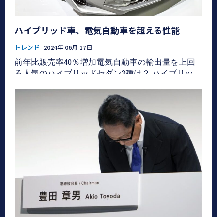
ハイブリッド車、電気自動車を超える性能
トレンド
2024年 06月 17日
前年比販売率40％増加電気自動車の輸出量を上回
る人気のハイブリッドセダン3種は？ ハイブリッド
車が電気自動車の位置を取り替え、存在感を示し
ている。24日、韓国自動車モビリティ産業協会に
よると、今年第1四半期のエコカー内需市場におけ
るハイブリッド車の販売率は、前年同期（80,063
台）比39.6％増の111,766台を記録したという。 さ
らに、今年第1四半期には電気自動車、プラグイン
ハイブリッド車、水素電気車の輸出すべて減少し
たが、ハイブリッド車の輸出のみ5.8％増加し、単
独で成長を見せた。これにより、該当車種の輸出
率が電気自動車の輸出量を上回ったといえる。一
応、2024年に大人気を集めているハイブリッドセ
ダン3種がある。 2024年型ヒュンダイ・ソナタハイ