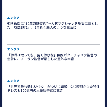
エンタメ
知らぬ間に“10年奴隷契約”…人気マジシャンを地獄に落とし
た「収益9対1」、2年近く廃人のような生活に
エンタメ
「休暇は取っても、長く休むな」巨匠パク・チャヌク監督の
忠告に、ノーラン監督が漏らした意外な本音
エンタメ
「世界で最も美しい少女」がついに結婚…240時間かけた特注
ドレス＆100億円の大豪邸挙式に驚き