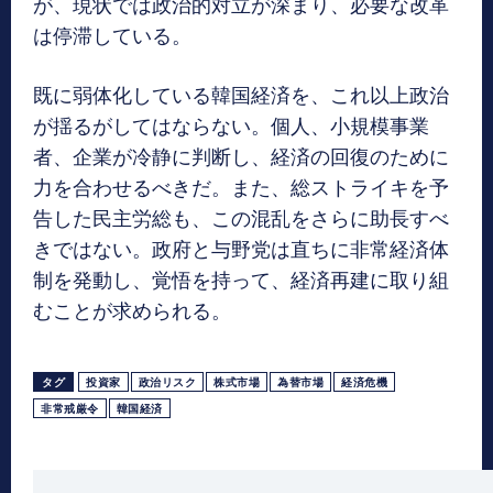
が、現状では政治的対立が深まり、必要な改革
は停滞している。
既に弱体化している韓国経済を、これ以上政治
が揺るがしてはならない。個人、小規模事業
者、企業が冷静に判断し、経済の回復のために
力を合わせるべきだ。また、総ストライキを予
告した民主労総も、この混乱をさらに助長すべ
きではない。政府と与野党は直ちに非常経済体
制を発動し、覚悟を持って、経済再建に取り組
むことが求められる。
タグ
投資家
政治リスク
株式市場
為替市場
経済危機
非常戒厳令
韓国経済