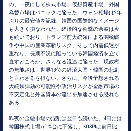
の、一夜にして株式市場、仮想資産市場、外国
為替市場はパニックに陥った。ウォン相場は2年
ぶりの最安値を記録。韓国の国際的なイメージ
も大きく損なわれた。経済的な衝撃の余波は今
も続いており、トランプ前大統領による関税戦
争や中国の産業革新リスク、そして内需低迷が
重なり、長期不況に陥っている韓国経済を立て
直すどころか、さらなる混迷に陥った。現政権
の無能さは、世界13位の経済大国・韓国の悲劇
と言わざるを得ない。さらに、今後予想される
大統領弾劾の可能性や政治リスクが金融市場の
不安定化と外国資本の流出を加速させる恐れも
ある。
昨夜の金融市場の混乱は翌日も続いた。4日には
韓国株式市場が1%台に下落し、KOSPIは前日比