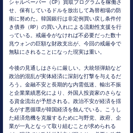
シャルペーパー（CP）買取プログラムを稼働さ
せ、保有しているドルを放出して為替相場の防
衛に努めた。韓国銀行は非定例買い戻し条件付
き債券（RP）の買い入れによる流動性支援を行
っている。戒厳令がなければ不必要だった数十
兆ウォンの巨額な財政支出が、今回の戒厳令で
無駄にされることになった現実は重い。
今後の見通しはさらに厳しい。大統領弾劾など
政治的混乱が実体経済に深刻な打撃を与えるだ
ろう。金融不安と長期的な内需低迷、輸出不振
と企業業績悪化により、外国人投資家のさらな
る資金流出が予想される。政治不安が経済を揺
るがす悪循環が韓国経済を蝕んでいる。こうし
た経済危機を克服するために与野党、政府、企
業が一丸となって取り組むことが求められる