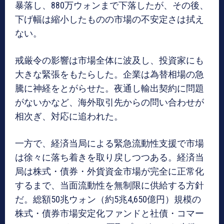
暴落し、880万ウォンまで下落したが、その後、
下げ幅は縮小したものの市場の不安定さは拭え
ない。
戒厳令の影響は市場全体に波及し、投資家にも
大きな緊張をもたらした。企業は為替相場の急
騰に神経をとがらせた。夜通し輸出契約に問題
がないかなど、海外取引先からの問い合わせが
相次ぎ、対応に追われた。
一方で、経済当局による緊急流動性支援で市場
は徐々に落ち着きを取り戻しつつある。経済当
局は株式・債券・外貨資金市場が完全に正常化
するまで、当面流動性を無制限に供給する方針
だ。総額50兆ウォン（約5兆4,650億円）規模の
株式・債券市場安定化ファンドと社債・コマー