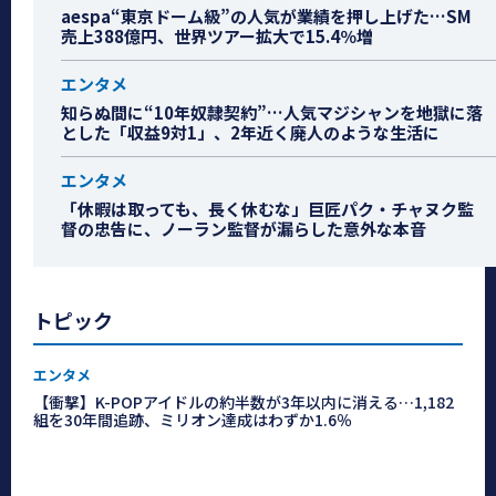
aespa“東京ドーム級”の人気が業績を押し上げた…SM
売上388億円、世界ツアー拡大で15.4％増
エンタメ
知らぬ間に“10年奴隷契約”…人気マジシャンを地獄に落
とした「収益9対1」、2年近く廃人のような生活に
エンタメ
「休暇は取っても、長く休むな」巨匠パク・チャヌク監
督の忠告に、ノーラン監督が漏らした意外な本音
トピック
エンタメ
【衝撃】K-POPアイドルの約半数が3年以内に消える…1,182
組を30年間追跡、ミリオン達成はわずか1.6％