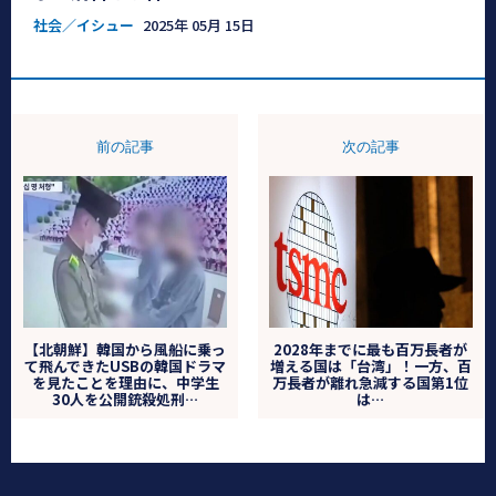
社会／イシュー
2025年 05月 15日
前の記事
次の記事
【北朝鮮】韓国から風船に乗っ
2028年までに最も百万長者が
て飛んできたUSBの韓国ドラマ
増える国は「台湾」！一方、百
を見たことを理由に、中学生
万長者が離れ急減する国第1位
30人を公開銃殺処刑…
は…