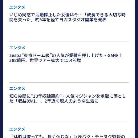
エンタメ
いじめ疑惑で活動停止した女優は今…「成長できる大切な時
間を失った」約5年を経てヨガスタジオ開業を発表
エンタメ
aespa“東京ドーム級”の人気が業績を押し上げた…SM売上
388億円、世界ツアー拡大で15.4％増
エンタメ
知らぬ間に“10年奴隷契約”…人気マジシャンを地獄に落とし
た「収益9対1」、2年近く廃人のような生活に
エンタメ
「休暇は取っても、長く休むな」巨匠パク・チャヌク監督の