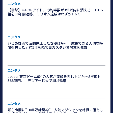
エンタメ
【衝撃】K-POPアイドルの約半数が3年以内に消える…1,182
組を30年間追跡、ミリオン達成はわずか1.6％
エンタメ
いじめ疑惑で活動停止した女優は今…「成長できる大切な時
間を失った」約5年を経てヨガスタジオ開業を発表
エンタメ
aespa“東京ドーム級”の人気が業績を押し上げた…SM売上
388億円、世界ツアー拡大で15.4％増
エンタメ
知らぬ間に“10年奴隷契約”…人気マジシャンを地獄に落とし