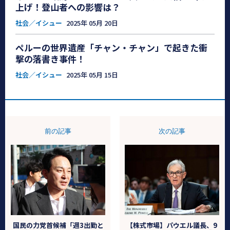
上げ！登山者への影響は？
社会／イシュー
2025年 05月 20日
ペルーの世界遺産「チャン・チャン」で起きた衝
撃の落書き事件！
社会／イシュー
2025年 05月 15日
前の記事
次の記事
国民の力党首候補「週3出勤と
【株式市場】パウエル議長、9