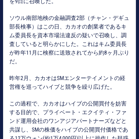
を9日に召喚した。
ソウル南部地検の金融調査2部（チャン・デギュ
部長検事）はこの日、カカオの創業者であるキ
ム委員長を資本市場法違反の疑いで召喚し、調
査していると明らかにした。これはキム委員長
が昨年11月に検察に送致されてから約8ヶ月ぶり
だ。
昨年2月、カカオはSMエンターテイメントの経
営権を巡ってハイブと競争を繰り広げた。
この過程で、カカオはハイブの公開買付を妨害
する目的で、プライベート・エクイティ・ファ
ンド運用会社のワンアジアパートナーズなどと
共謀し、SMの株価をハイブの公開買付価格であ
る12万ウォン(約1万4,000円)以上に操作した疑惑