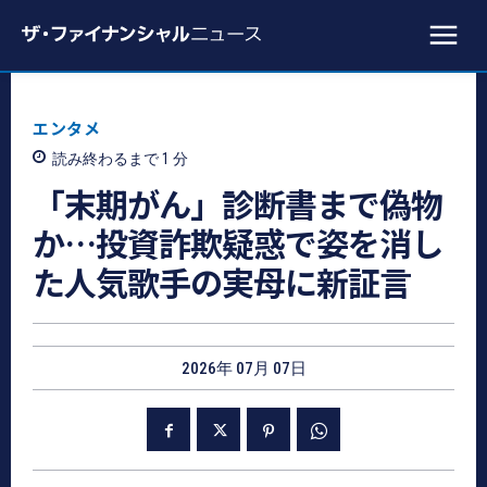
エンタメ
読み終わるまで 1
分
「末期がん」診断書まで偽物
か…投資詐欺疑惑で姿を消し
た人気歌手の実母に新証言
2026年 07月 07日