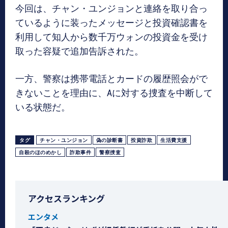
今回は、チャン・ユンジョンと連絡を取り合っ
ているように装ったメッセージと投資確認書を
利用して知人から数千万ウォンの投資金を受け
取った容疑で追加告訴された。
一方、警察は携帯電話とカードの履歴照会がで
きないことを理由に、Aに対する捜査を中断して
いる状態だ。
タグ
チャン・ユンジョン
偽の診断書
投資詐欺
生活費支援
自殺のほのめかし
詐欺事件
警察捜査
アクセスランキング
エンタメ