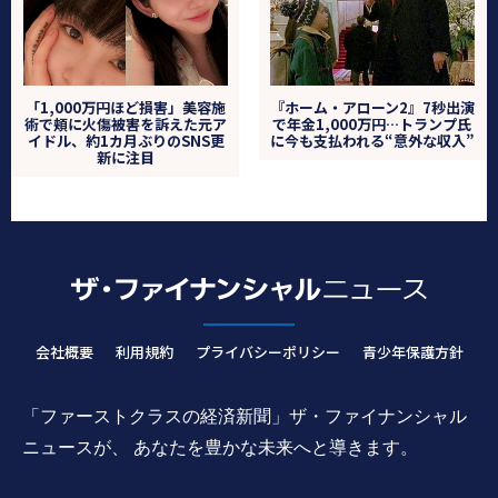
「1,000万円ほど損害」美容施
『ホーム・アローン2』7秒出演
術で頬に火傷被害を訴えた元ア
で年金1,000万円…トランプ氏
イドル、約1カ月ぶりのSNS更
に今も支払われる“意外な収入”
新に注目
会社概要
利用規約
プライバシーポリシー
青少年保護方針
「ファーストクラスの経済新聞」ザ・ファイナンシャル
ニュースが、 あなたを豊かな未来へと導きます。