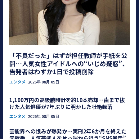
「不良だった」はずが担任教師が手紙を公
開…人気女性アイドルへの“いじめ疑惑”、
告発者はわずか1日で投稿削除
エンタメ
2026年 08月 05日
1,100万円の高級腕時計を約10本売却…歯まで抜
けた人気俳優が7年ぶりに明かした壮絶転落
エンタメ
2026年 08月 05日
芸能界への恨みが爆発か…実刑2年6か月を終えた
元歌手、人気芸能人を片っ端から狙う“SNS暴走”