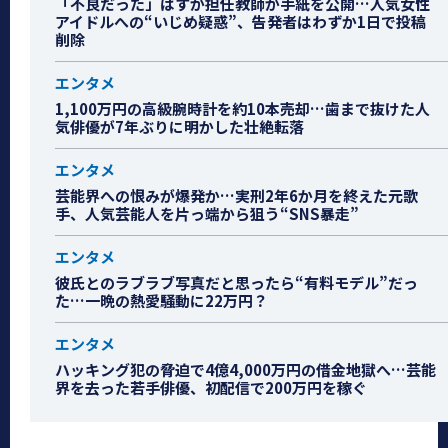
「不良だった」はずが担任教師が手紙を公開…人気女性
アイドルへの“いじめ疑惑”、告発者はわずか1日で投稿
削除
エンタメ
1,100万円の高級腕時計を約10本売却…歯まで抜けた人
気俳優が7年ぶりに明かした壮絶転落
エンタメ
芸能界への恨みが爆発か…実刑2年6か月を終えた元歌
手、人気芸能人を片っ端から狙う“SNS暴走”
エンタメ
彼氏とのラブラブ写真だと思ったら“有料モデル”だっ
た…一晩の熱愛騒動に22万円？
エンタメ
ハッキング犯の脅迫で4億4,000万円の借金地獄へ…芸能
界を去った若手俳優、初配信で200万円を稼ぐ