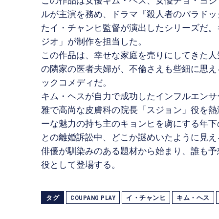
この作品は女優キム・ヘス、女優チョ・ヨジ
ルが主演を務め、ドラマ『殺人者のパラドッ
たイ・チャンヒ監督が演出したシリーズだ。
ジオ」が制作を担当した。
この作品は、幸せな家庭を売りにしてきた人
の隣家の医者夫婦が、不倫さえも些細に思え
ックコメディだ。
キム・ヘスが自力で成功したインフルエンサ
雅で高尚な皮膚科の院長「スジョン」役を熱
ーな魅力の持ち主のキョンヒを虜にする年下
との離婚訴訟中、どこか謎めいたように見え
俳優が馴染みのある題材から始まり、誰も予
役として登場する。
タグ
COUPANG PLAY
イ・チャンヒ
キム・ヘス