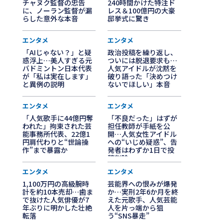
チャヌク監督の忠告
240時間かけた特注ド
に、ノーラン監督が漏
レス＆100億円の大豪
らした意外な本音
邸挙式に驚き
エンタメ
エンタメ
「AIじゃない？」と疑
政治投稿を繰り返し、
惑浮上…美人すぎる元
ついには脱退要求も…
バドミントン日本代表
人気アイドルが沈黙を
が「私は実在します」
破り語った「決めつけ
と異例の説明
ないでほしい」本音
エンタメ
エンタメ
「人気歌手に44億円奪
「不良だった」はずが
われた」拘束された芸
担任教師が手紙を公
能事務所代表、22億1
開…人気女性アイドル
円肩代わりと“世論操
への“いじめ疑惑”、告
作”まで暴露か
発者はわずか1日で投
稿削除
エンタメ
エンタメ
1,100万円の高級腕時
芸能界への恨みが爆発
計を約10本売却…歯ま
か…実刑2年6か月を終
で抜けた人気俳優が7
えた元歌手、人気芸能
年ぶりに明かした壮絶
人を片っ端から狙
転落
う“SNS暴走”