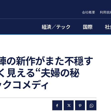
会社概要
利用規
経済／テック
国際
社
陣の新作がまた不穏す
く見える“夫婦の秘
ックコメディ