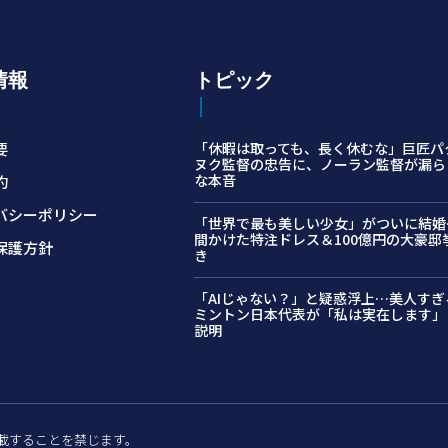
情報
トピック
要
「休暇は取っても、長く休むな」巨匠パ
ヌク監督の忠告に、ノーラン監督が漏ら
な本音
約
バシーポリシー
「世界で最も美しい少女」がついに結婚…
間かけた特注ドレス＆100億円の大豪邸
保護方針
き
「AIじゃない？」と疑惑浮上…美人すぎ
ミントン日本代表が「私は実在します」
説明
許可なく転載することを禁じます。