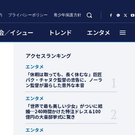
約
プライバシーポリシー
青少年保護方針
会／イシュー
トレンド
エンタメ
アクセスランキング
エンタメ
「休暇は取っても、長く休むな」巨匠
パク・チャヌク監督の忠告に、ノーラ
ン監督が漏らした意外な本音
エンタメ
「世界で最も美しい少女」がついに結
婚…240時間かけた特注ドレス＆100
億円の大豪邸挙式に驚き
エンタメ