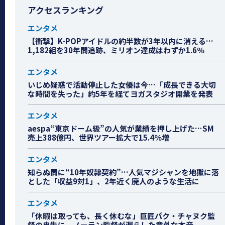
アクセスランキング
エンタメ
【衝撃】K-POPアイドルの約半数が3年以内に消える…
1,182組を30年間追跡、ミリオン達成はわずか1.6％
エンタメ
いじめ疑惑で活動停止した女優は今…「成長できる大切
な時間を失った」約5年を経てヨガスタジオ開業を発表
エンタメ
aespa“東京ドーム級”の人気が業績を押し上げた…SM
売上388億円、世界ツアー拡大で15.4％増
エンタメ
知らぬ間に“10年奴隷契約”…人気マジシャンを地獄に落
とした「収益9対1」、2年近く廃人のような生活に
エンタメ
「休暇は取っても、長く休むな」巨匠パク・チャヌク監
督の忠告に、ノーラン監督が漏らした意外な本音