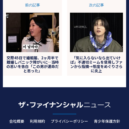
前の記事
次の記事
交際45日で婚姻届、2ヶ月半で
「気に入らないなら出ていけ
離婚しパニック障がいに…当時
ば」不適切ミームを使用しファ
の思いを告白「この男が運命だ
ンから指摘→態度をめぐりさら
と思った」
に炎上
会社概要
利用規約
プライバシーポリシー
青少年保護方針