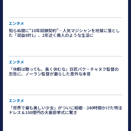
エンタメ
知らぬ間に“10年奴隷契約”…人気マジシャンを地獄に落とし
た「収益9対1」、2年近く廃人のような生活に
エンタメ
「休暇は取っても、長く休むな」巨匠パク・チャヌク監督の
忠告に、ノーラン監督が漏らした意外な本音
エンタメ
「世界で最も美しい少女」がついに結婚…240時間かけた特注
ドレス＆100億円の大豪邸挙式に驚き