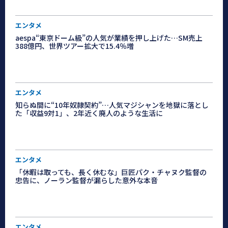
エンタメ
aespa“東京ドーム級”の人気が業績を押し上げた…SM売上
388億円、世界ツアー拡大で15.4％増
エンタメ
知らぬ間に“10年奴隷契約”…人気マジシャンを地獄に落とし
た「収益9対1」、2年近く廃人のような生活に
エンタメ
「休暇は取っても、長く休むな」巨匠パク・チャヌク監督の
忠告に、ノーラン監督が漏らした意外な本音
エンタメ