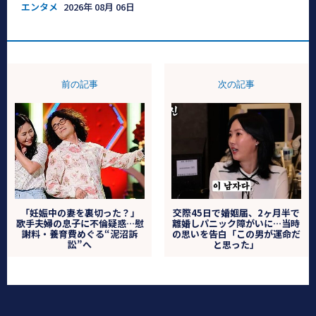
エンタメ
2026年 08月 06日
前の記事
次の記事
「妊娠中の妻を裏切った？」
交際45日で婚姻届、2ヶ月半で
歌手夫婦の息子に不倫疑惑…慰
離婚しパニック障がいに…当時
謝料・養育費めぐる“泥沼訴
の思いを告白「この男が運命だ
訟”へ
と思った」