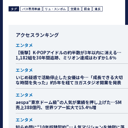
タグ
バス専用車線
リュ・スンボム
交通法
罰金
違反
アクセスランキング
エンタメ
【衝撃】K-POPアイドルの約半数が3年以内に消える…
1,182組を30年間追跡、ミリオン達成はわずか1.6％
エンタメ
いじめ疑惑で活動停止した女優は今…「成長できる大切
な時間を失った」約5年を経てヨガスタジオ開業を発表
エンタメ
aespa“東京ドーム級”の人気が業績を押し上げた…SM
売上388億円、世界ツアー拡大で15.4％増
エンタメ
知らぬ間に“10年奴隷契約”…人気マジシャンを地獄に落