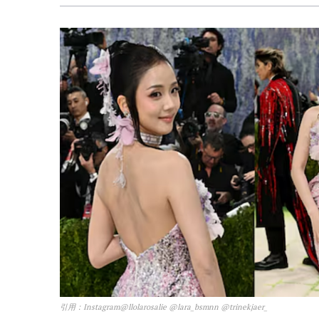
引用：Instagram@llolarosalie @lara_bsmnn @trinekjaer_