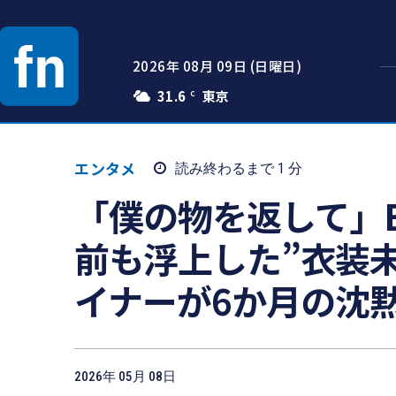
2026年 08月 09日 (日曜日)
31.6
C
エンタメ
読み終わるまで 1
分
「僕の物を返して」BL
前も浮上した”衣装
イナーが6か月の沈
2026年 05月 08日