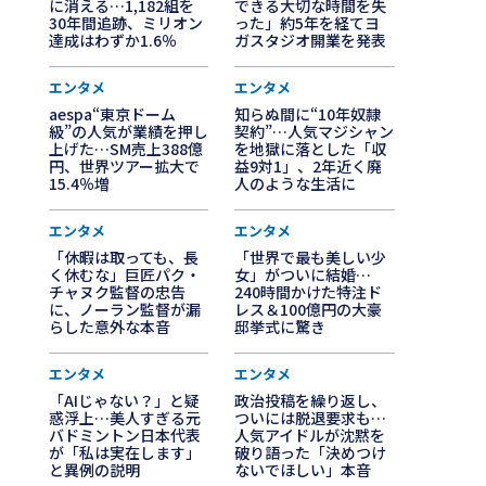
に消える…1,182組を
できる大切な時間を失
30年間追跡、ミリオン
った」約5年を経てヨ
達成はわずか1.6％
ガスタジオ開業を発表
エンタメ
エンタメ
aespa“東京ドーム
知らぬ間に“10年奴隷
級”の人気が業績を押し
契約”…人気マジシャン
上げた…SM売上388億
を地獄に落とした「収
円、世界ツアー拡大で
益9対1」、2年近く廃
15.4％増
人のような生活に
エンタメ
エンタメ
「休暇は取っても、長
「世界で最も美しい少
く休むな」巨匠パク・
女」がついに結婚…
チャヌク監督の忠告
240時間かけた特注ド
に、ノーラン監督が漏
レス＆100億円の大豪
らした意外な本音
邸挙式に驚き
エンタメ
エンタメ
「AIじゃない？」と疑
政治投稿を繰り返し、
惑浮上…美人すぎる元
ついには脱退要求も…
バドミントン日本代表
人気アイドルが沈黙を
が「私は実在します」
破り語った「決めつけ
と異例の説明
ないでほしい」本音